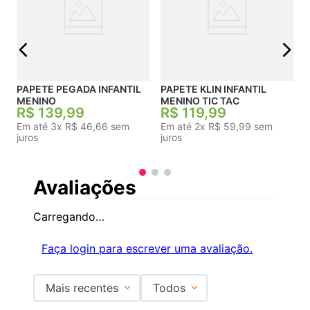
j
PAPETE PEGADA INFANTIL
PAPETE KLIN INFANTIL
MENINO
MENINO TIC TAC
R$
139
,
99
R$
119
,
99
Em até
3
x
R$
46
,
66
sem
Em até
2
x
R$
59
,
99
sem
juros
juros
Avaliações
Carregando…
Faça login para escrever uma avaliação.
Mais recentes
Todos