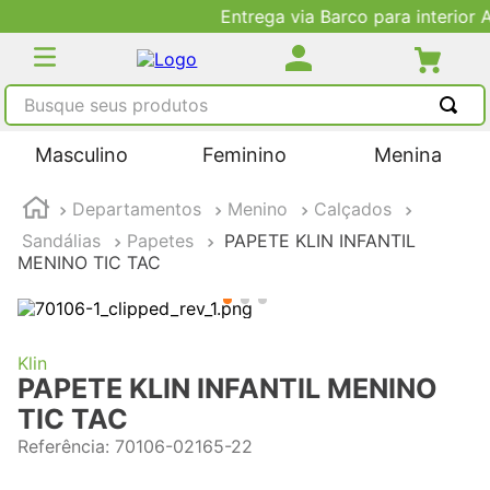
Entrega via Barco para interior AM
Busque seus produtos
TERMOS MAIS BUSCADOS
Masculino
Feminino
Menina
1
º
tênis masculino
Departamentos
Menino
Calçados
2
º
tenis feminino
Sandálias
Papetes
PAPETE KLIN INFANTIL
3
º
kenner
MENINO TIC TAC
4
º
adidas
5
º
tenis
Klin
PAPETE KLIN INFANTIL MENINO
TIC TAC
Referência
:
70106-02165-22