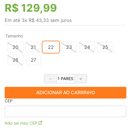
R$
129
,
99
Em até
3
x
R$
43
,
33
sem juros
Tamanho
20
21
22
23
24
25
26
27
－
＋
ADICIONAR AO CARRINHO
CEP
Não sei meu CEP