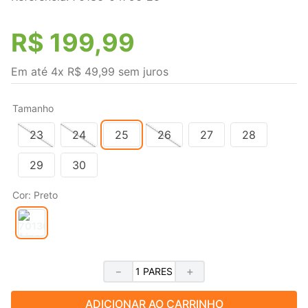
R$
199
,
99
Em até
4
x
R$
49
,
99
sem juros
Tamanho
23
24
25
26
27
28
29
30
Cor
:
Preto
－
＋
ADICIONAR AO CARRINHO