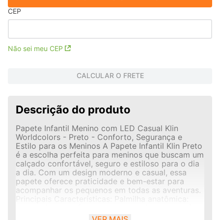
CEP
Não sei meu CEP
CALCULAR O FRETE
Descrição do produto
Papete Infantil Menino com LED Casual Klin
Worldcolors - Preto - Conforto, Segurança e
Estilo para os Meninos A Papete Infantil Klin Preto
é a escolha perfeita para meninos que buscam um
calçado confortável, seguro e estiloso para o dia
a dia. Com um design moderno e casual, essa
papete oferece praticidade e bem-estar para
acompanhar os pequenos em todas as aventuras.
Principais Características: Palmilha anatômica:
proporciona conforto extra e se adapta aos pés,
auxiliando no desenvolvimento saudável.
VER MAIS