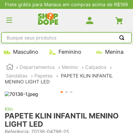
Frete grátis para Manaus em compras acima de R$199
Busque seus produtos
TERMOS MAIS BUSCADOS
Masculino
Feminino
Menina
1
º
tênis masculino
Departamentos
Menino
Calçados
2
º
tenis feminino
Sandálias
Papetes
PAPETE KLIN INFANTIL
3
º
kenner
MENINO LIGHT LED
4
º
adidas
5
º
tenis
Klin
PAPETE KLIN INFANTIL MENINO
LIGHT LED
Referência
:
70136-04796-25