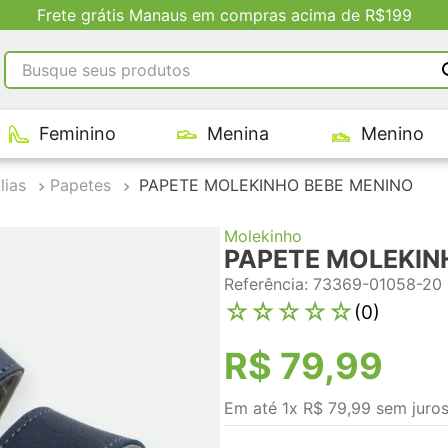
acima de R$199
Busque seus produtos
RMOS MAIS BUSCADOS
Feminino
Menina
Menino
tênis masculino
tenis feminino
lias
Papetes
PAPETE MOLEKINHO BEBE MENINO
kenner
Molekinho
adidas
PAPETE MOLEKIN
tenis
Referência
:
73369-01058-20
☆
☆
☆
☆
☆
(
0
)
R$
79
,
99
Em até
1
x
R$
79
,
99
sem juro