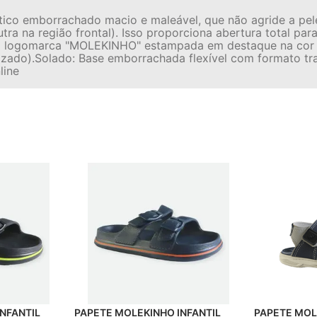
ético emborrachado macio e maleável, que não agride a pe
tra na região frontal). Isso proporciona abertura total par
om a logomarca "MOLEKINHO" estampada em destaque na cor 
zado).Solado: Base emborrachada flexível com formato tra
line
PAPETE MOLEKINHO INFANTIL
PAPETE MOLEKINHO INFANTIL