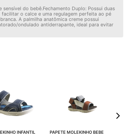
le sensível do bebê.Fechamento Duplo: Possui duas
a facilitar o calce e uma regulagem perfeita ao pé
branca. A palmilha anatômica creme possui
torado/ondulado antiderrapante, ideal para evitar
PAPETE K
LED
☆
R$
Em 
PAPETE MOLEKINHO BEBE