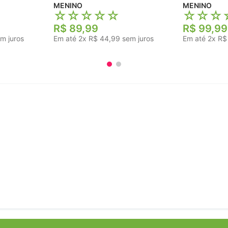
MENINO
MENINO
☆
☆
☆
☆
☆
☆
☆
☆
R$
89
,
99
R$
99
,
99
m juros
Em até
2
x
R$
44
,
99
sem juros
Em até
2
x
R$