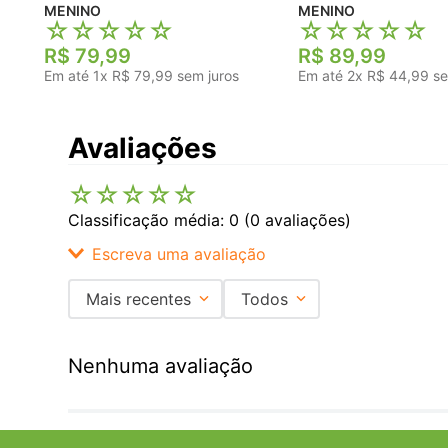
MENINO
MENINO
☆
☆
☆
☆
☆
☆
☆
☆
☆
☆
R$
79
,
99
R$
89
,
99
Em até
1
x
R$
79
,
99
sem juros
Em até
2
x
R$
44
,
99
se
Avaliações
☆
☆
☆
☆
☆
Classificação média: 0
(0 avaliações)
Escreva uma avaliação
Mais recentes
Todos
Adicionar avaliação
Nenhuma avaliação
Título