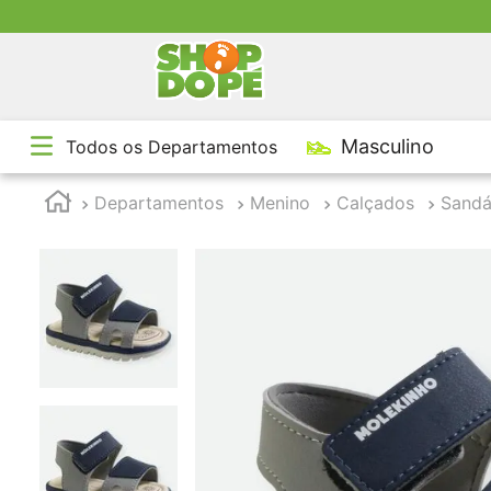
Frete grátis Manaus em compras 
TE
Masculino
Todos os Departamentos
1
º
2
º
Departamentos
Menino
Calçados
Sandá
3
º
4
º
5
º