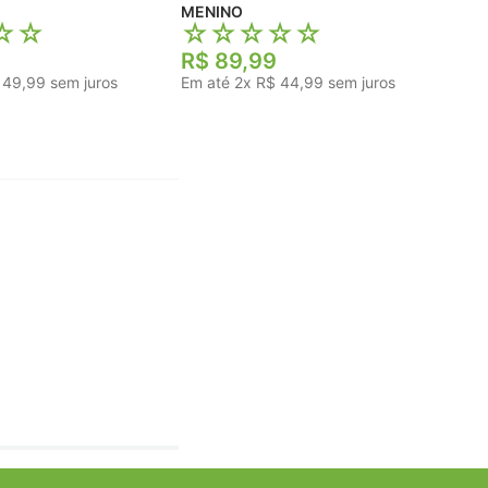
MENINO
☆
☆
☆
☆
☆
☆
☆
R$
89
,
99
49
,
99
sem juros
Em até
2
x
R$
44
,
99
sem juros