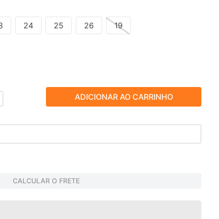
3
24
25
26
19
ADICIONAR AO CARRINHO
CALCULAR O FRETE