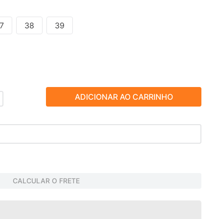
7
38
39
ADICIONAR AO CARRINHO
CALCULAR O FRETE