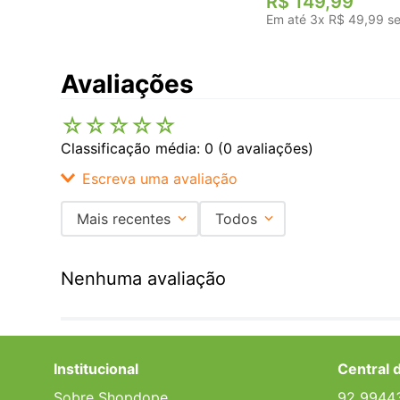
R$
149
,
99
Em até
3
x
R$
49
,
99
se
Avaliações
☆
☆
☆
☆
☆
Classificação média: 0
(0 avaliações)
Escreva uma avaliação
Mais recentes
Todos
Adicionar avaliação
Nenhuma avaliação
Título
Avalie o produto de 1 a 5 estrelas
Institucional
Central 
★
★
★
★
★
Sobre Shopdope
92 9944