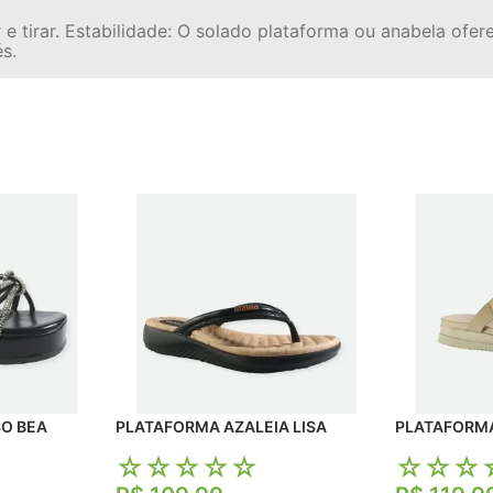
 e tirar. Estabilidade: O solado plataforma ou anabela ofer
s.
PLATAFORMA DI PASSO BEA
PLATAFORMA AZALEIA LISA
☆
☆
☆
☆
☆
☆
☆
☆