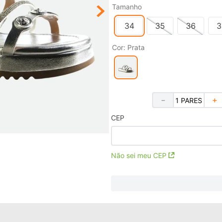
Tamanho
34
35
36
3
Cor
:
Prata
－
＋
CEP
Não sei meu CEP