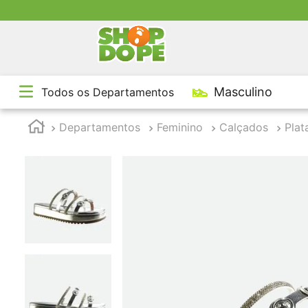
TE
Masculino
Todos os Departamentos
1
º
2
º
Departamentos
Feminino
Calçados
Plat
3
º
4
º
5
º