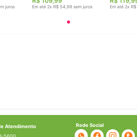
R$
109
,
99
R$
119
,
9
m juros
Em até
2
x
R$
54
,
99
sem juros
Em até
2
x
R$
Rede Social
de Atendimento
3-5600