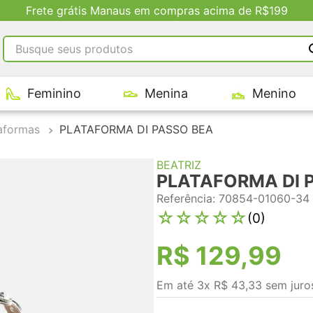
Frete grátis Manaus em compras acima de R$199
Busque seus produtos
RMOS MAIS BUSCADOS
Feminino
Menina
Menino
tênis masculino
tenis feminino
aformas
PLATAFORMA DI PASSO BEA
kenner
BEATRIZ
adidas
PLATAFORMA DI 
tenis
Referência
:
70854-01060-34
☆
☆
☆
☆
☆
(
0
)
R$
129
,
99
Em até
3
x
R$
43
,
33
sem juro