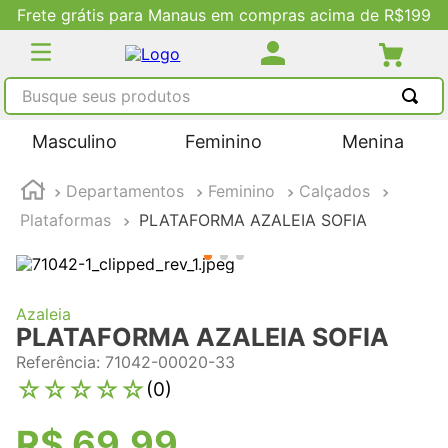
Frete grátis para Manaus em compras acima de R$199
Busque seus produtos
TERMOS MAIS BUSCADOS
Masculino
Feminino
Menina
1
º
tênis masculino
Departamentos
Feminino
Calçados
2
º
tenis feminino
Plataformas
PLATAFORMA AZALEIA SOFIA
3
º
kenner
4
º
adidas
5
º
tenis
Azaleia
PLATAFORMA AZALEIA SOFIA
Referência
:
71042-00020-33
☆
☆
☆
☆
☆
(
0
)
R$
69
,
99