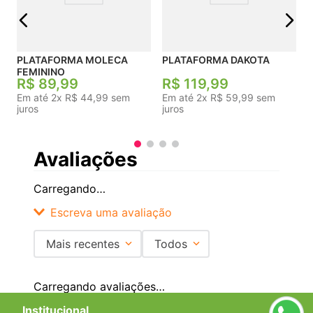
PLATAFORMA MOLECA
PLATAFORMA DAKOTA
FEMININO
R$
89
,
99
R$
119
,
99
Em até
2
x
R$
44
,
99
sem
Em até
2
x
R$
59
,
99
sem
juros
juros
Avaliações
Carregando…
Escreva uma avaliação
Mais recentes
Todos
Adicionar avaliação
Carregando avaliações…
Título
Institucional