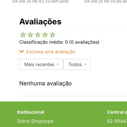
Em até
3
x
R$
43
,
33
sem juros
Em até
2
x
R$
59
,
99
se
Avaliações
☆
☆
☆
☆
☆
Classificação média: 0
(0 avaliações)
Escreva uma avaliação
Mais recentes
Todos
Adicionar avaliação
Nenhuma avaliação
Título
Avalie o produto de 1 a 5 estrelas
Institucional
Central 
★
★
★
★
★
Sobre Shopdope
92 9944
Seu nome