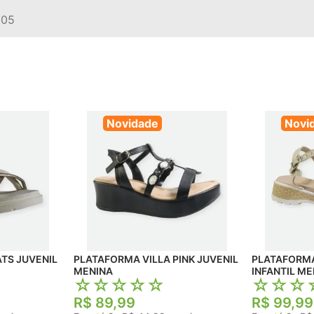
205
Novidade
Novi
TS JUVENIL
PLATAFORMA VILLA PINK JUVENIL
PLATAFORMA MOLEKIN
MENINA
INFANTIL ME
☆
☆
☆
☆
☆
☆
☆
☆
R$
89
,
99
R$
99
,
99