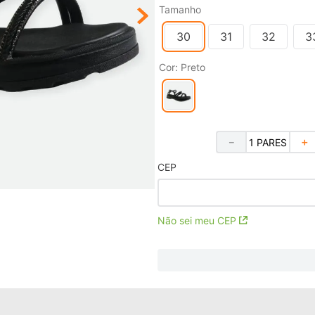
Tamanho
30
31
32
3
Cor
:
Preto
－
＋
CEP
Não sei meu CEP