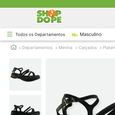
m compras acima de R$199
TE
Masculino
Todos os Departamentos
1
º
2
º
Departamentos
Menina
Calçados
Plata
3
º
4
º
5
º