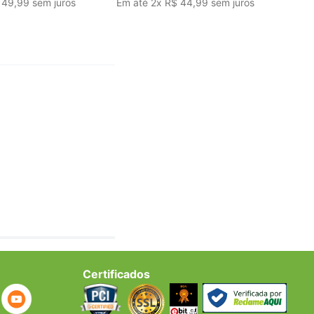
49
,
99
sem juros
Em até
2
x
R$
44
,
99
sem juros
Certificados