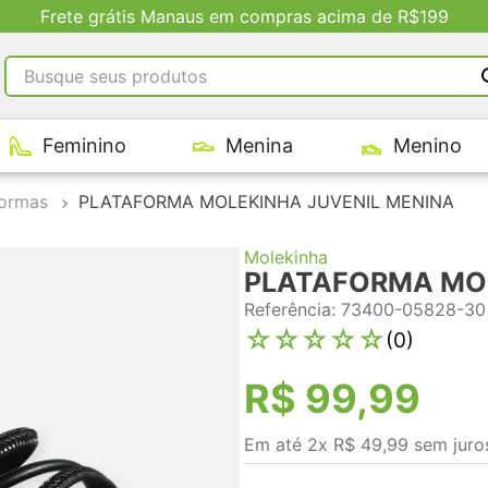
Busque seus produtos
RMOS MAIS BUSCADOS
Feminino
Menina
Menino
tênis masculino
tenis feminino
formas
PLATAFORMA MOLEKINHA JUVENIL MENINA
kenner
Molekinha
adidas
PLATAFORMA MOL
tenis
Referência
:
73400-05828-30
☆
☆
☆
☆
☆
(
0
)
R$
99
,
99
Em até
2
x
R$
49
,
99
sem juro