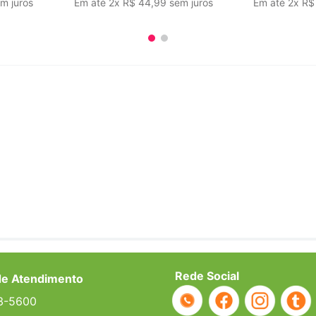
m juros
Em até
2
x
R$
44
,
99
sem juros
Em até
2
x
R$
Rede Social
de Atendimento
3-5600