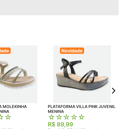
dade
Novidade
SAN
MEN
☆
R$
Em 
HA
PLATAFORMA VILLA PINK JUVENIL
NINA
MENINA
☆
☆
☆
☆
☆
☆
☆
R$
89
,
99