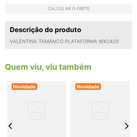
CALCULAR O FRETE
Descrição do produto
VALENTINA TAMANCO PLATAFORMA WX2429
Quem viu, viu também
Novidade
Novidade
A
j