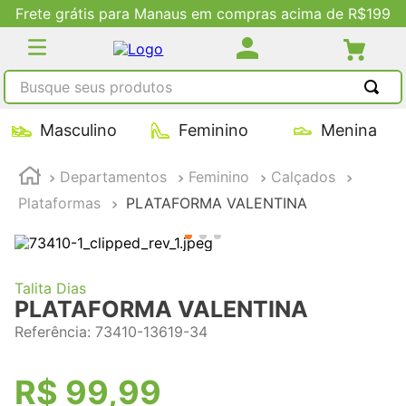
Frete grátis para Manaus em compras acima de R$199
Busque seus produtos
TERMOS MAIS BUSCADOS
Masculino
Feminino
Menina
1
º
tênis masculino
Departamentos
Feminino
Calçados
2
º
tenis feminino
Plataformas
PLATAFORMA VALENTINA
3
º
kenner
4
º
adidas
5
º
tenis
Talita Dias
PLATAFORMA VALENTINA
Referência
:
73410-13619-34
R$
99
,
99