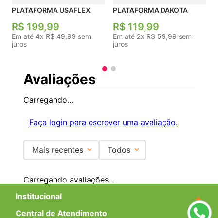
PLATAFORMA USAFLEX
PLATAFORMA DAKOTA
R$
199
,
99
R$
119
,
99
Em até
4
x
R$
49
,
99
sem
Em até
2
x
R$
59
,
99
sem
juros
juros
Avaliações
Carregando…
Faça login para escrever uma avaliação.
Mais recentes
Todos
Carregando avaliações…
Institucional
+
Central de Atendimento
+