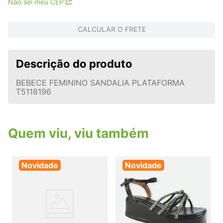
Não sei meu CEP
CALCULAR O FRETE
Descrição do produto
BEBECE FEMININO SANDALIA PLATAFORMA
T5118196
Quem viu, viu também
Novidade
Novidade
A
j