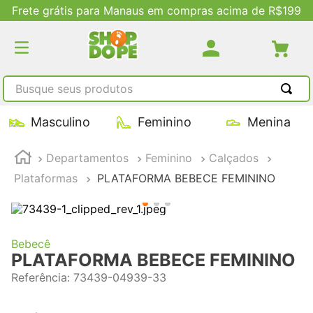
Frete grátis para Manaus em compras acima de R$199
Busque seus produtos
TERMOS MAIS BUSCADOS
Masculino
Feminino
Menina
1
º
tênis masculino
Departamentos
Feminino
Calçados
2
º
tenis feminino
Plataformas
PLATAFORMA BEBECE FEMININO
3
º
kenner
4
º
adidas
5
º
tenis
Bebecê
PLATAFORMA BEBECE FEMININO
Referência
:
73439-04939-33