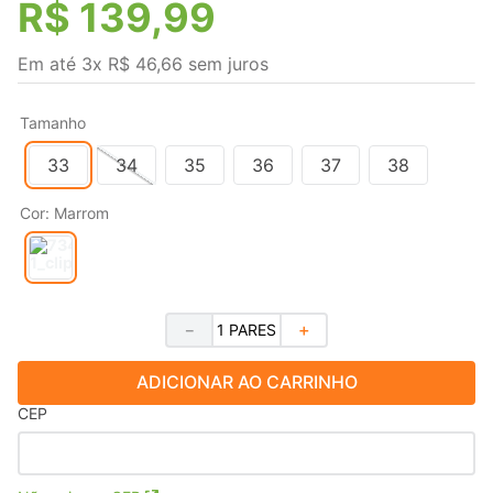
R$
139
,
99
Em até
3
x
R$
46
,
66
sem juros
Tamanho
33
34
35
36
37
38
Cor
:
Marrom
－
＋
ADICIONAR AO CARRINHO
CEP