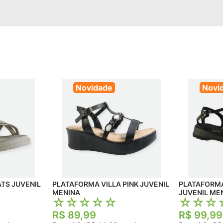
Novidade
Novi
TS JUVENIL
PLATAFORMA VILLA PINK JUVENIL
PLATAFORMA MOLEKIN
MENINA
JUVENIL ME
☆
☆
☆
☆
☆
☆
☆
☆
R$
89
,
99
R$
99
,
99