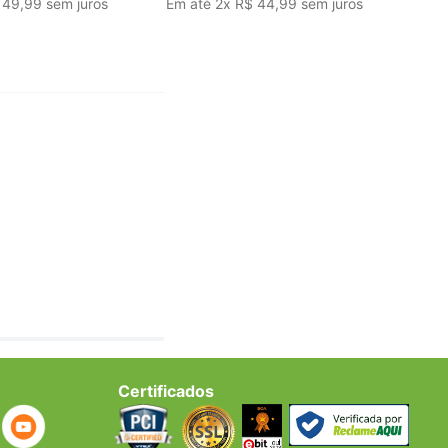
49
,
99
sem juros
Em até
2
x
R$
44
,
99
sem juros
Certificados