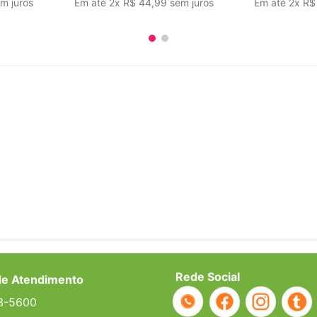
m juros
Em até
2
x
R$
44
,
99
sem juros
Em até
2
x
R$
Rede Social
de Atendimento
3-5600