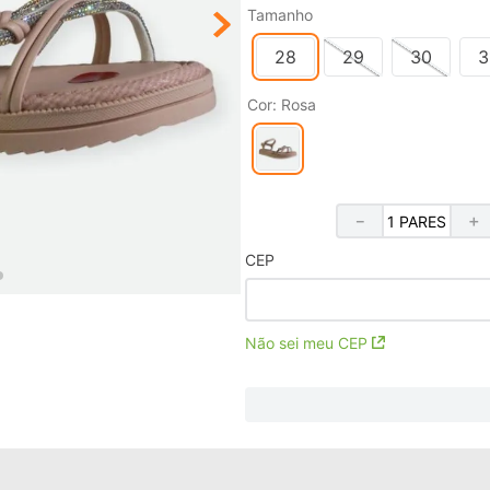
Tamanho
28
29
30
3
Cor
:
Rosa
－
＋
CEP
Não sei meu CEP