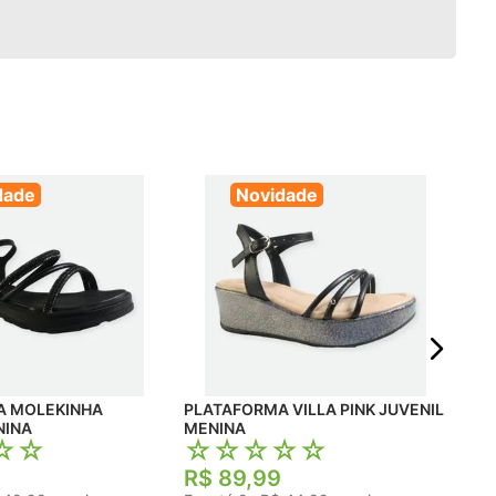
dade
Novidade
PLATA
JUV
☆
R$
Em 
HA
PLATAFORMA VILLA PINK JUVENIL
NINA
MENINA
☆
☆
☆
☆
☆
☆
☆
R$
89
,
99