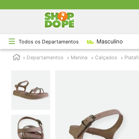
TE
Masculino
Todos os Departamentos
1
º
2
º
Departamentos
Menina
Calçados
Plata
3
º
4
º
5
º