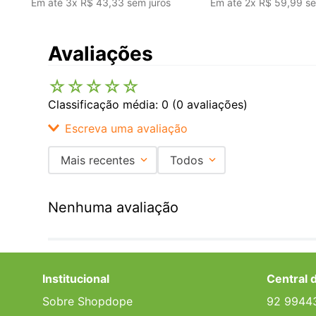
Em até
3
x
R$
43
,
33
sem juros
Em até
2
x
R$
59
,
99
se
Avaliações
☆
☆
☆
☆
☆
Classificação média: 0
(0 avaliações)
Escreva uma avaliação
Mais recentes
Todos
Adicionar avaliação
Nenhuma avaliação
Título
Avalie o produto de 1 a 5 estrelas
Institucional
Central 
★
★
★
★
★
Sobre Shopdope
92 9944
Seu nome