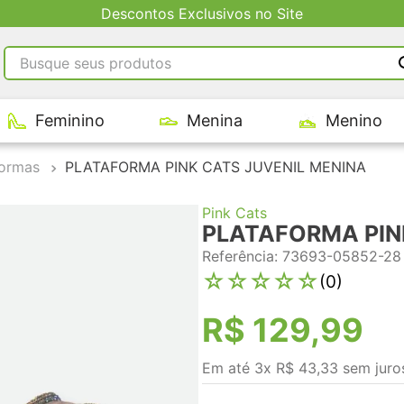
Entregas via Barco para interiores AM
Busque seus produtos
RMOS MAIS BUSCADOS
Feminino
Menina
Menino
tênis masculino
tenis feminino
formas
PLATAFORMA PINK CATS JUVENIL MENINA
kenner
Pink Cats
adidas
PLATAFORMA PIN
tenis
Referência
:
73693-05852-28
☆
☆
☆
☆
☆
(
0
)
R$
129
,
99
Em até
3
x
R$
43
,
33
sem juro