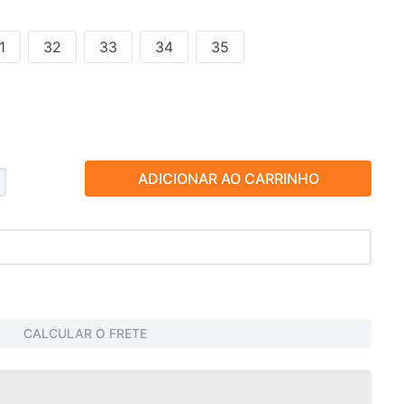
1
32
33
34
35
ADICIONAR AO CARRINHO
CALCULAR O FRETE