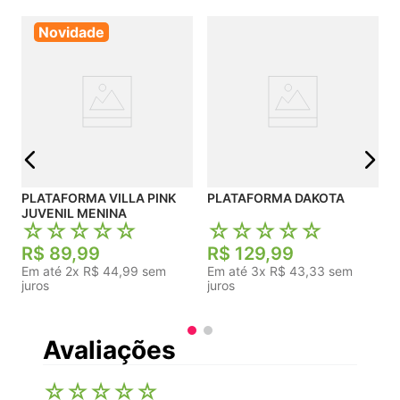
Novidade
j
PLATAFORMA VILLA PINK
PLATAFORMA DAKOTA
JUVENIL MENINA
☆
☆
☆
☆
☆
☆
☆
☆
☆
☆
R$
89
,
99
R$
129
,
99
Em até
2
x
R$
44
,
99
sem
Em até
3
x
R$
43
,
33
sem
juros
juros
Avaliações
☆
☆
☆
☆
☆