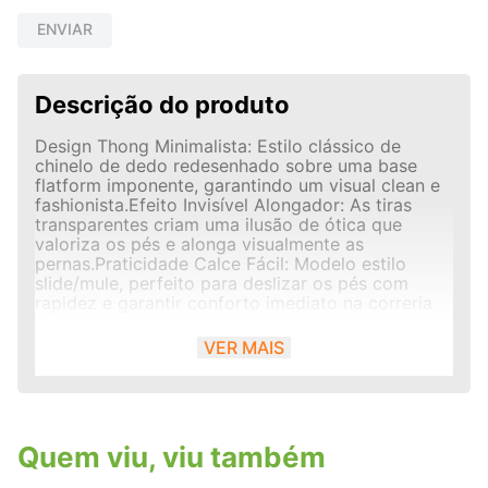
ENVIAR
Descrição do produto
Design Thong Minimalista: Estilo clássico de
chinelo de dedo redesenhado sobre uma base
flatform imponente, garantindo um visual clean e
fashionista.Efeito Invisível Alongador: As tiras
transparentes criam uma ilusão de ótica que
valoriza os pés e alonga visualmente as
pernas.Praticidade Calce Fácil: Modelo estilo
slide/mule, perfeito para deslizar os pés com
rapidez e garantir conforto imediato na correria
do dia a dia.Altura Sem Desconforto: O salto
plataforma plano distribui uniformemente o peso
VER MAIS
corporal, proporcionando elevação com total
estabilidade ao caminhar.
Quem viu, viu também