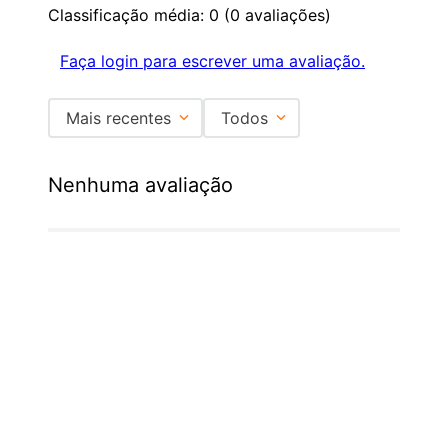
Classificação média: 0
(0 avaliações)
Faça login para escrever uma avaliação.
Mais recentes
Todos
Nenhuma avaliação
Institucional
+
Central de Atendimento
+
Redes Sociais
Formas de pagamento