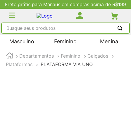
Frete grátis para Manaus em compras acima de R$199
Busque seus produtos
TERMOS MAIS BUSCADOS
Masculino
Feminino
Menina
1
º
tênis masculino
Departamentos
Feminino
Calçados
2
º
tenis feminino
Plataformas
PLATAFORMA VIA UNO
3
º
kenner
4
º
adidas
5
º
tenis