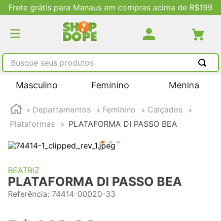
Frete grátis para Manaus em compras acima de R$199
Busque seus produtos
TERMOS MAIS BUSCADOS
Masculino
Feminino
Menina
1
º
tênis masculino
Departamentos
Feminino
Calçados
2
º
tenis feminino
Plataformas
PLATAFORMA DI PASSO BEA
3
º
kenner
4
º
adidas
5
º
tenis
BEATRIZ
PLATAFORMA DI PASSO BEA
Referência
:
74414-00020-33