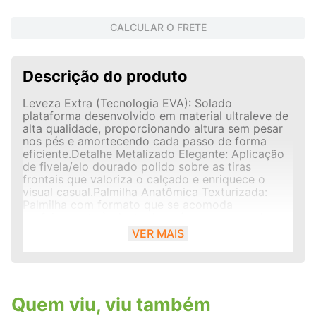
CALCULAR O FRETE
Descrição do produto
Leveza Extra (Tecnologia EVA): Solado
plataforma desenvolvido em material ultraleve de
alta qualidade, proporcionando altura sem pesar
nos pés e amortecendo cada passo de forma
eficiente.Detalhe Metalizado Elegante: Aplicação
de fivela/elo dourado polido sobre as tiras
frontais que valoriza o calçado e enriquece o
visual casual.Palmilha Anatômica Texturizada:
Palmilha com formato que se acomoda
perfeitamente à planta dos pés, apresentando
ranhuras em ondas que evitam o deslizamento
VER MAIS
interno e massageiam a pisada.Tiras de Dedo
Confortáveis: Tiras largas confeccionadas em
material macio com toque têxtil na base, que
abraçam o peito do pé com firmeza e sem
machucar ou causar atritos.Solado
Quem viu, viu também
Antiderrapante: Base com frisos horizontais e