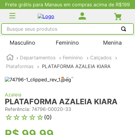
Frete grátis para Manaus em compras acima de R$199
Busque seus produtos
TERMOS MAIS BUSCADOS
Masculino
Feminino
Menina
1
º
tênis masculino
Departamentos
Feminino
Calçados
2
º
tenis feminino
Plataformas
PLATAFORMA AZALEIA KIARA
3
º
kenner
4
º
adidas
5
º
tenis
Azaleia
PLATAFORMA AZALEIA KIARA
Referência
:
74796-00020-33
☆
☆
☆
☆
☆
(
0
)
R$
99
,
99