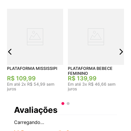
recortes anatômicos que oferecem excelente
aderência ao solo e total estabilidade em
superfícies lisas.
j
PLATAFORMA MISSISSIPI
PLATAFORMA BEBECE
FEMININO
R$
109
,
99
R$
139
,
99
Em até
2
x
R$
54
,
99
sem
Em até
3
x
R$
46
,
66
sem
juros
juros
Avaliações
Carregando…