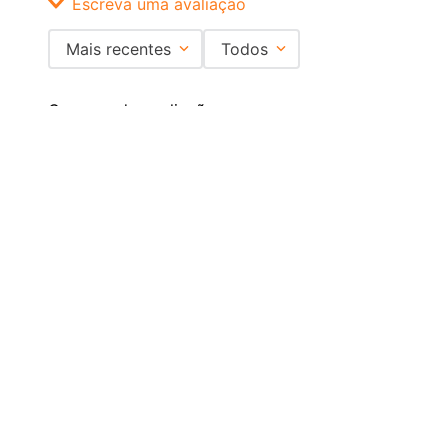
Escreva uma avaliação
Mais recentes
Todos
Adicionar avaliação
Carregando avaliações…
Título
Institucional
+
Central de Atendimento
+
Avalie o produto de 1 a 5 estrelas
Redes Sociais
★
★
★
★
★
Formas de pagamento
Seu nome
Certificados
Endereço de email
EMAIL PARA CONTATO:
ECOMMERCE@SHOPDOPE.COM.BR
/
MKT:
MARKETING@SHOPDOPE.COM.BR
MÃO DUPLA COMÉRCIO E REPRESENTAÇÕES LTDA -CNPJ
02.458.527/0001-90 | TODOS OS DIREITOS RESERVADOS.
Escreva uma avaliação