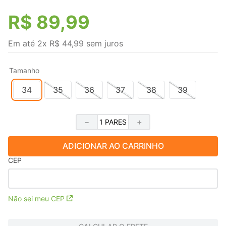
R$
89
,
99
Em até
2
x
R$
44
,
99
sem juros
Tamanho
34
35
36
37
38
39
－
＋
ADICIONAR AO CARRINHO
CEP
Não sei meu CEP