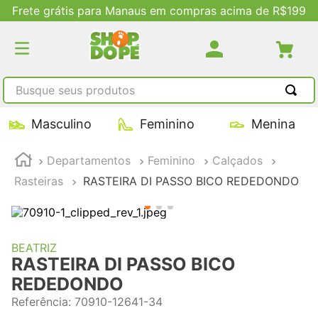
Frete grátis para Manaus em compras acima de R$199
Busque seus produtos
TERMOS MAIS BUSCADOS
Masculino
Feminino
Menina
1
º
tênis masculino
Departamentos
Feminino
Calçados
2
º
tenis feminino
Rasteiras
RASTEIRA DI PASSO BICO REDEDONDO
3
º
kenner
4
º
adidas
5
º
tenis
BEATRIZ
RASTEIRA DI PASSO BICO
REDEDONDO
Referência
:
70910-12641-34