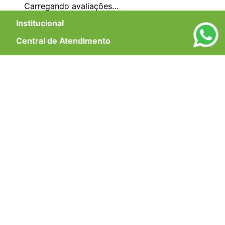
Carregando avaliações…
Institucional
+
Central de Atendimento
+
Redes Sociais
Formas de pagamento
Certificados
EMAIL PARA CONTATO:
ECOMMERCE@SHOPDOPE.COM.BR
/
MKT:
MARKETING@SHOPDOPE.COM.BR
MÃO DUPLA COMÉRCIO E REPRESENTAÇÕES LTDA -CNPJ
02.458.527/0001-90 | TODOS OS DIREITOS RESERVADOS.