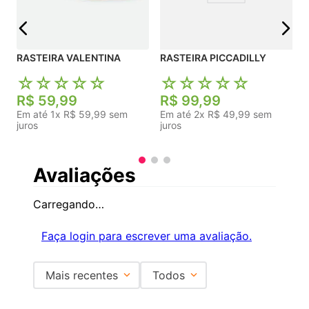
j
RASTEIRA VALENTINA
RASTEIRA PICCADILLY
☆
☆
☆
☆
☆
☆
☆
☆
☆
☆
R$
59
,
99
R$
99
,
99
Em até
1
x
R$
59
,
99
sem
Em até
2
x
R$
49
,
99
sem
juros
juros
Avaliações
Carregando…
Faça login para escrever uma avaliação.
Mais recentes
Todos