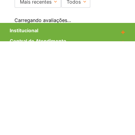
Mais recentes
Todos
Carregando avaliações…
Institucional
+
Central de Atendimento
+
Redes Sociais
Formas de pagamento
Certificados
EMAIL PARA CONTATO:
ECOMMERCE@SHOPDOPE.COM.BR
/