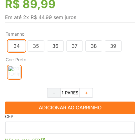
R$
89
,
99
Em até
2
x
R$
44
,
99
sem juros
Tamanho
34
35
36
37
38
39
Cor
:
Preto
－
＋
ADICIONAR AO CARRINHO
CEP