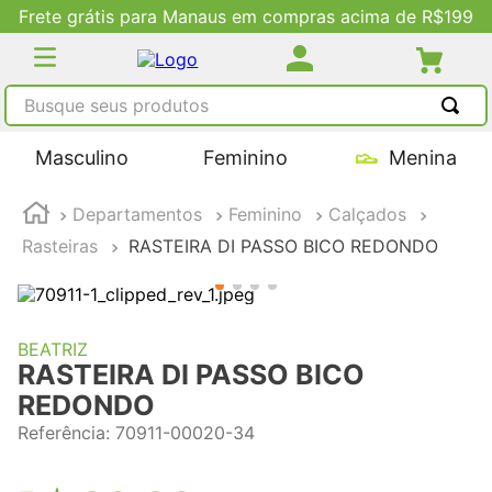
Frete grátis para Manaus em compras acima de R$199
Busque seus produtos
TERMOS MAIS BUSCADOS
Masculino
Feminino
Menina
1
º
tênis masculino
Departamentos
Feminino
Calçados
2
º
tenis feminino
Rasteiras
RASTEIRA DI PASSO BICO REDONDO
3
º
kenner
4
º
adidas
5
º
tenis
BEATRIZ
RASTEIRA DI PASSO BICO
REDONDO
Referência
:
70911-00020-34