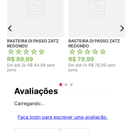
j
RASTEIRA DI PASSO ZATZ
RASTEIRA DI PASSO ZATZ
REDONDO
REDONDO
☆
☆
☆
☆
☆
☆
☆
☆
☆
☆
R$
89
,
99
R$
79
,
99
Em até
2
x
R$
44
,
99
sem
Em até
1
x
R$
79
,
99
sem
juros
juros
Avaliações
Carregando…
Faça login para escrever uma avaliação.