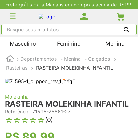
Frete grátis para Manaus em compras acima de R$199
Busque seus produtos
TERMOS MAIS BUSCADOS
Masculino
Feminino
Menina
1
º
tênis masculino
Departamentos
Menina
Calçados
2
º
tenis feminino
Rasteiras
RASTEIRA MOLEKINHA INFANTIL
3
º
kenner
4
º
adidas
5
º
tenis
Molekinha
RASTEIRA MOLEKINHA INFANTIL
Referência
:
71595-25661-27
☆
☆
☆
☆
☆
(
0
)
R$
89
,
99