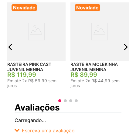
Novidade
Novidade
RA
j
RASTEIRA PINK CAST
RASTEIRA MOLEKINHA
JUVENIL MENINA
JUVENIL MENINA
R$
119
,
99
R$
89
,
99
Em até
2
x
R$
59
,
99
sem
Em até
2
x
R$
44
,
99
sem
juros
juros
Avaliações
Carregando…
Escreva uma avaliação