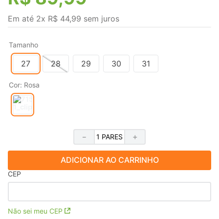
Em até
2
x
R$
44
,
99
sem juros
Tamanho
27
28
29
30
31
Cor
:
Rosa
－
＋
ADICIONAR AO CARRINHO
CEP
Não sei meu CEP