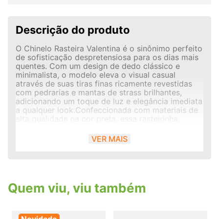
Descrição do produto
O Chinelo Rasteira Valentina é o sinônimo perfeito
de sofisticação despretensiosa para os dias mais
quentes. Com um design de dedo clássico e
minimalista, o modelo eleva o visual casual
através de suas tiras finas ricamente revestidas
com pedrarias e mantas de strass brilhantes,
adicionando um toque de luz e elegância imediata
a qualquer look.Confeccionada com materiais de
alta qualidade na cor preta, essa rasteirinha
destaca-se pela sua palmilha macia com
acabamento em pesponto perimetral e pelo
VER MAIS
icônico selo dourado da marca Valentina
Calçados, unindo o frescor que o verão exige ao
glamour da moda urbana.
Quem viu, viu também