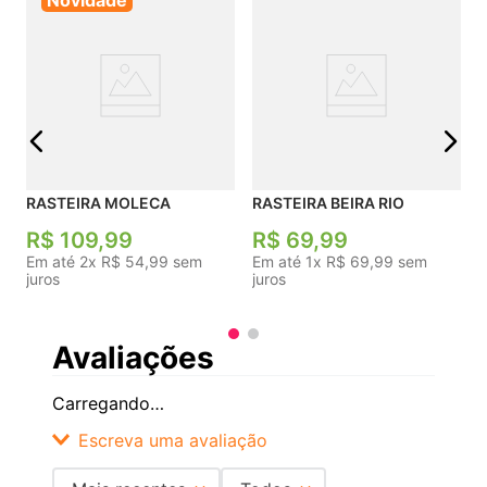
Novidade
R
j
RASTEIRA MOLECA
RASTEIRA BEIRA RIO
R$
109
,
99
R$
69
,
99
Em até
2
x
R$
54
,
99
sem
Em até
1
x
R$
69
,
99
sem
juros
juros
Avaliações
Carregando…
Escreva uma avaliação