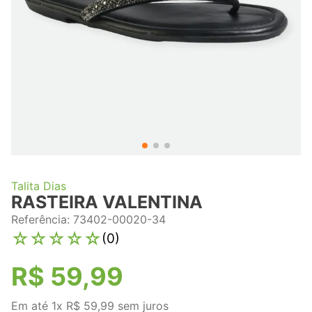
Talita Dias
RASTEIRA VALENTINA
Referência
:
73402-00020-34
☆
☆
☆
☆
☆
(
0
)
R$
59
,
99
Em até
1
x
R$
59
,
99
sem juros