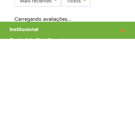
Mais recentes
Todos
Adicionar avaliação
Carregando avaliações…
Título
Institucional
+
Central de Atendimento
+
Avalie o produto de 1 a 5 estrelas
Redes Sociais
★
★
★
★
★
Formas de pagamento
Seu nome
Certificados
Endereço de email
Escreva uma avaliação
EMAIL PARA CONTATO:
ECOMMERCE@SHOPDOPE.COM.BR
/
MKT:
MARKETING@SHOPDOPE.COM.BR
MÃO DUPLA COMÉRCIO E REPRESENTAÇÕES LTDA -CNPJ
02.458.527/0001-90 | TODOS OS DIREITOS RESERVADOS.