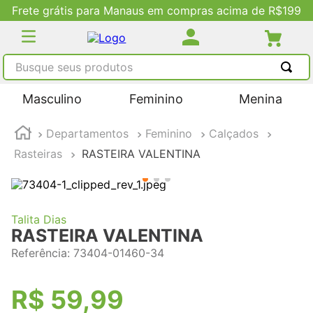
Frete grátis para Manaus em compras acima de R$199
Busque seus produtos
TERMOS MAIS BUSCADOS
Masculino
Feminino
Menina
1
º
tênis masculino
Departamentos
Feminino
Calçados
2
º
tenis feminino
Rasteiras
RASTEIRA VALENTINA
3
º
kenner
4
º
adidas
5
º
tenis
Talita Dias
RASTEIRA VALENTINA
Referência
:
73404-01460-34
R$
59
,
99