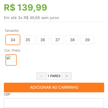
R$
139
,
99
Em até
3
x
R$
46
,
66
sem juros
Tamanho
34
35
36
37
38
39
Cor
:
Preto
－
＋
ADICIONAR AO CARRINHO
CEP