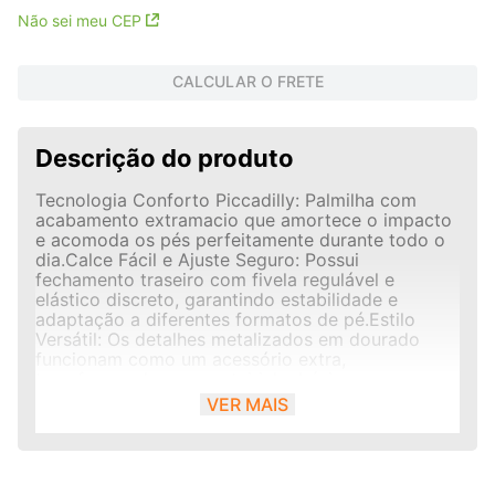
Não sei meu CEP
CALCULAR O FRETE
Descrição do produto
Tecnologia Conforto Piccadilly: Palmilha com
acabamento extramacio que amortece o impacto
e acomoda os pés perfeitamente durante todo o
dia.Calce Fácil e Ajuste Seguro: Possui
fechamento traseiro com fivela regulável e
elástico discreto, garantindo estabilidade e
adaptação a diferentes formatos de pé.Estilo
Versátil: Os detalhes metalizados em dourado
funcionam como um acessório extra,
transformando uma rasteirinha básica em uma
peça chave para passeios ou trabalho
VER MAIS
informal.Segurança ao Caminhar: O solado flexível
conta com frisos antiderrapantes que evitam
escorregões em pisos lisos