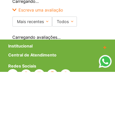
Carregando…
Escreva uma avaliação
Mais recentes
Todos
Adicionar avaliação
Carregando avaliações…
Título
Institucional
+
Central de Atendimento
+
Avalie o produto de 1 a 5 estrelas
Redes Sociais
★
★
★
★
★
Seu nome
Formas de pagamento
Endereço de email
Certificados