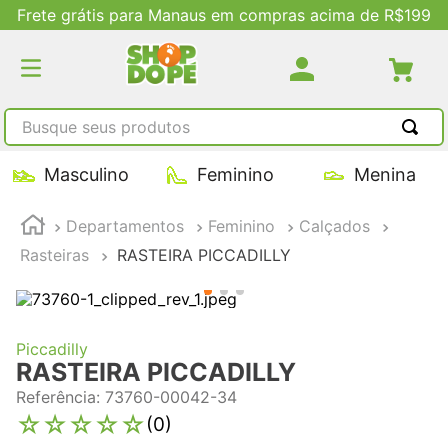
Frete grátis para Manaus em compras acima de R$199
Busque seus produtos
TERMOS MAIS BUSCADOS
Masculino
Feminino
Menina
1
º
tênis masculino
Departamentos
Feminino
Calçados
2
º
tenis feminino
Rasteiras
RASTEIRA PICCADILLY
3
º
kenner
4
º
adidas
5
º
tenis
Piccadilly
RASTEIRA PICCADILLY
Referência
:
73760-00042-34
☆
☆
☆
☆
☆
(
0
)