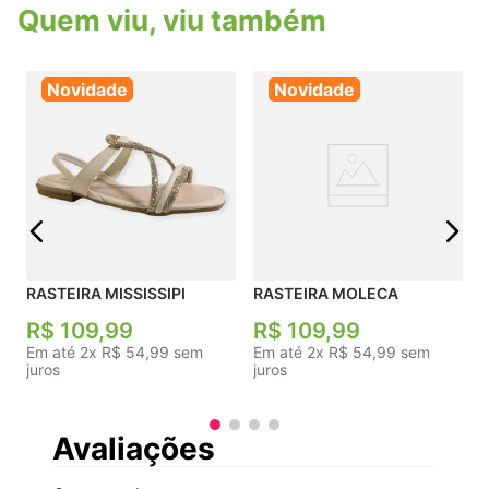
Quem viu, viu também
Novidade
Novidade
R
j
RASTEIRA MISSISSIPI
RASTEIRA MOLECA
R$
109
,
99
R$
109
,
99
Em até
2
x
R$
54
,
99
sem
Em até
2
x
R$
54
,
99
sem
juros
juros
Avaliações