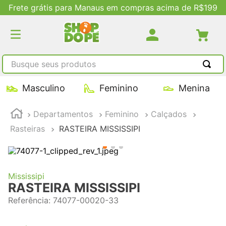
Frete grátis para Manaus em compras acima de R$199
Busque seus produtos
TERMOS MAIS BUSCADOS
Masculino
Feminino
Menina
1
º
tênis masculino
Departamentos
Feminino
Calçados
2
º
tenis feminino
Rasteiras
RASTEIRA MISSISSIPI
3
º
kenner
4
º
adidas
5
º
tenis
Mississipi
RASTEIRA MISSISSIPI
Referência
:
74077-00020-33