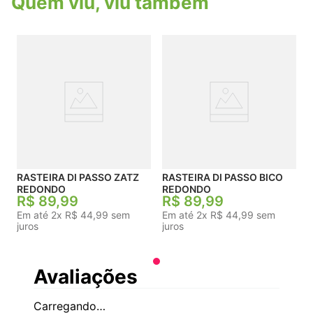
Quem viu, viu também
tendência de moda que confere modernidade ao
calçado.
RASTEIRA DI PASSO ZATZ
RASTEIRA DI PASSO BICO
REDONDO
REDONDO
☆
☆
☆
☆
☆
☆
☆
☆
☆
☆
R$
89
,
99
R$
89
,
99
Em até
2
x
R$
44
,
99
sem
Em até
2
x
R$
44
,
99
sem
juros
juros
Avaliações