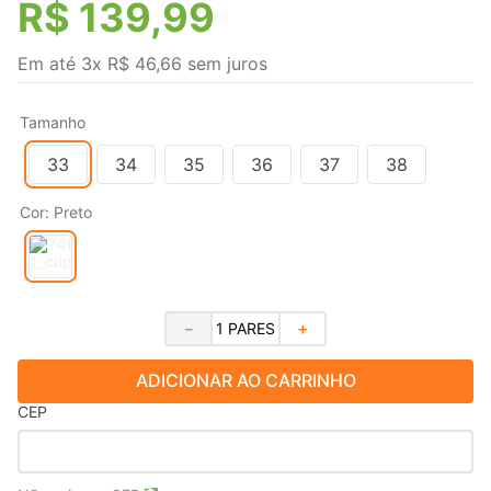
R$
139
,
99
Em até
3
x
R$
46
,
66
sem juros
Tamanho
33
34
35
36
37
38
Cor
:
Preto
－
＋
ADICIONAR AO CARRINHO
CEP