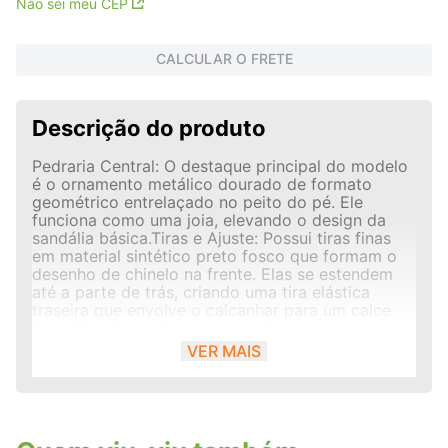
Não sei meu CEP
CALCULAR O FRETE
Descrição do produto
Pedraria Central: O destaque principal do modelo
é o ornamento metálico dourado de formato
geométrico entrelaçado no peito do pé. Ele
funciona como uma joia, elevando o design da
sandália básica.Tiras e Ajuste: Possui tiras finas
em material sintético preto fosco que formam o
desenho de chinelo na frente. Elas se estendem
até a parte de trás, criando uma tira elástica
traseira que envolve o calcanhar para um calce
firme.Palmilha e Borda: A palmilha acolchoada
exibe um tom marrom caramelo texturizado com
VER MAIS
a logomarca Mississipi em preto. O contorno da
sola traz um acabamento trançado metalizado em
dourado, adicionando mais um ponto de brilho
discreto.Formato do Bico: Apresenta bico
quadrado sutil na parte frontal, uma forte