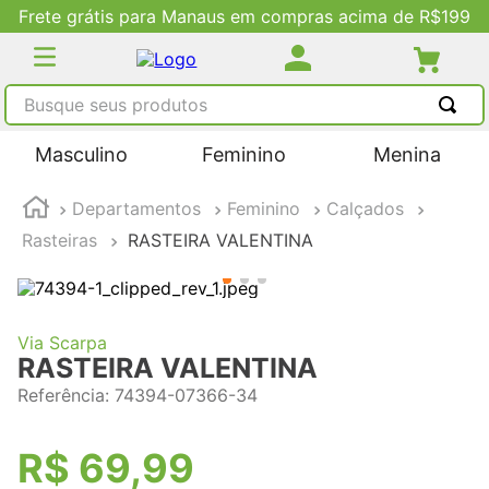
Frete grátis para Manaus em compras acima de R$199
Busque seus produtos
TERMOS MAIS BUSCADOS
Masculino
Feminino
Menina
1
º
tênis masculino
Departamentos
Feminino
Calçados
2
º
tenis feminino
Rasteiras
RASTEIRA VALENTINA
3
º
kenner
4
º
adidas
5
º
tenis
Via Scarpa
RASTEIRA VALENTINA
Referência
:
74394-07366-34
R$
69
,
99