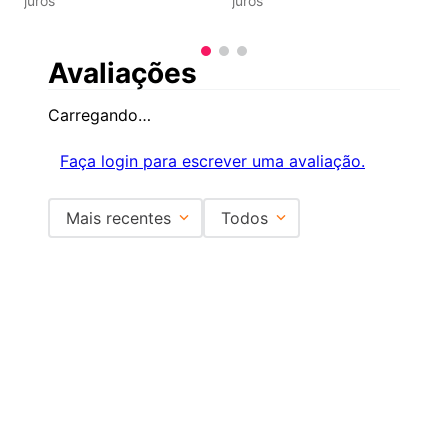
juros
juros
Avaliações
Carregando…
Faça login para escrever uma avaliação.
Mais recentes
Todos
Carregando avaliações…
Institucional
+
Central de Atendimento
+
Redes Sociais
Formas de pagamento