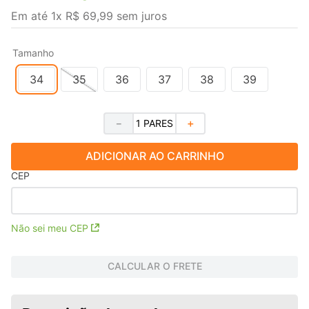
Em até
1
x
R$
69
,
99
sem juros
Tamanho
34
35
36
37
38
39
－
＋
ADICIONAR AO CARRINHO
CEP
Não sei meu CEP
CALCULAR O FRETE