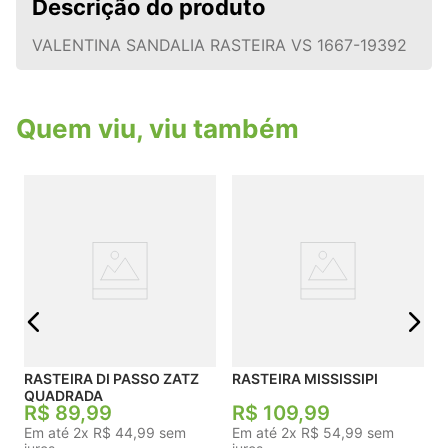
Descrição do produto
VALENTINA SANDALIA RASTEIRA VS 1667-19392
Quem viu, viu também
j
RASTEIRA DI PASSO ZATZ
RASTEIRA MISSISSIPI
QUADRADA
R$
89
,
99
R$
109
,
99
Em até
2
x
R$
44
,
99
sem
Em até
2
x
R$
54
,
99
sem