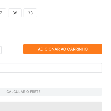
7
38
33
ADICIONAR AO CARRINHO
CALCULAR O FRETE