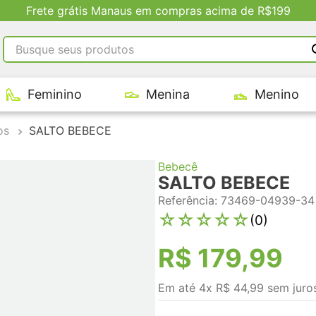
Descontos Exclusivos no Site
Busque seus produtos
RMOS MAIS BUSCADOS
Feminino
Menina
Menino
tênis masculino
tenis feminino
os
SALTO BEBECE
kenner
Bebecê
adidas
SALTO BEBECE
tenis
Referência
:
73469-04939-34
☆
☆
☆
☆
☆
(
0
)
R$
179
,
99
Em até
4
x
R$
44
,
99
sem juro