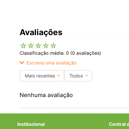
Avaliações
☆
☆
☆
☆
☆
Classificação média: 0
(0 avaliações)
Escreva uma avaliação
Mais recentes
Todos
Adicionar avaliação
Nenhuma avaliação
Título
Avalie o produto de 1 a 5 estrelas
Institucional
Central 