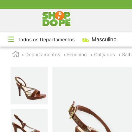
TE
Masculino
Todos os Departamentos
1
º
2
º
Departamentos
Feminino
Calçados
Salt
3
º
4
º
5
º