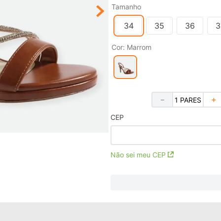
Tamanho
34
35
36
3
Cor
:
Marrom
－
＋
CEP
Não sei meu CEP