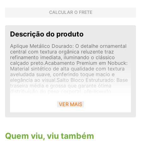
CALCULAR O FRETE
Descrição do produto
Aplique Metálico Dourado: O detalhe ornamental
central com textura orgânica reluzente traz
refinamento imediata, iluminando o clássico
calçado preto.Acabamento Premium em Nobuck:
Material sintético de alta qualidade com textura
aveludada suave, conferindo toque macio e
elegância ao visual.Salto Bloco Estruturado: Base
traseira média e grossa que garante ótima
distribuição do peso corporal, oferecendo
estabilidade máxima a cada passo.Ajuste com
Fivela Regulável: Tira fina no tornozelo com fivela
VER MAIS
metálica dourada de níveis ajustáveis,
promovendo um calce firme e perfeitamente
adaptado.Ficha Técnico-Comercial
Quem viu, viu também