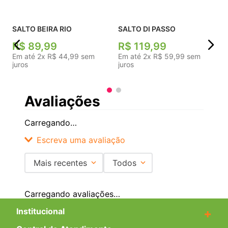
j
SALTO BEIRA RIO
SALTO DI PASSO
R$
89
,
99
R$
119
,
99
Em até
2
x
R$
44
,
99
sem
Em até
2
x
R$
59
,
99
sem
juros
juros
Avaliações
Carregando…