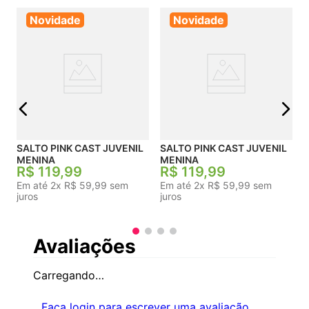
Novidade
Novidade
SAL
j
SALTO PINK CAST JUVENIL
SALTO PINK CAST JUVENIL
MENINA
MENINA
R$
119
,
99
R$
119
,
99
Em até
2
x
R$
59
,
99
sem
Em até
2
x
R$
59
,
99
sem
juros
juros
Avaliações
Carregando…
Faça login para escrever uma avaliação.