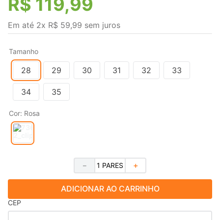
R$
119
,
99
Em até
2
x
R$
59
,
99
sem juros
Tamanho
28
29
30
31
32
33
34
35
Cor
:
Rosa
－
＋
ADICIONAR AO CARRINHO
CEP