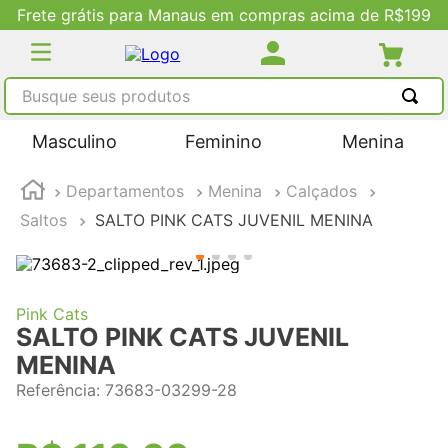
e R$199
Descontos Exclusivos no Site
Busque seus produtos
TERMOS MAIS BUSCADOS
Masculino
Feminino
Menina
1
º
tênis masculino
Departamentos
Menina
Calçados
2
º
tenis feminino
Saltos
SALTO PINK CATS JUVENIL MENINA
3
º
kenner
4
º
adidas
5
º
tenis
Pink Cats
SALTO PINK CATS JUVENIL
MENINA
Referência
:
73683-03299-28