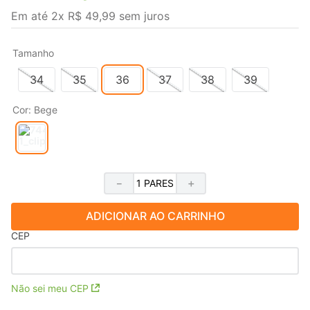
Em até
2
x
R$
49
,
99
sem juros
Tamanho
34
35
36
37
38
39
Cor
:
Bege
－
＋
ADICIONAR AO CARRINHO
CEP
Não sei meu CEP