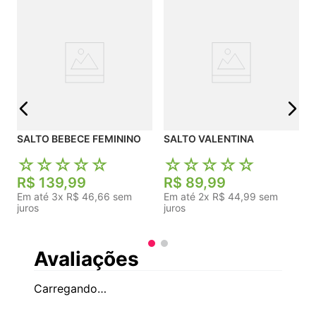
S
j
SALTO BEBECE FEMININO
SALTO VALENTINA
☆
☆
☆
☆
☆
☆
☆
☆
☆
☆
R$
139
,
99
R$
89
,
99
Em até
3
x
R$
46
,
66
sem
Em até
2
x
R$
44
,
99
sem
juros
juros
Avaliações
Carregando…