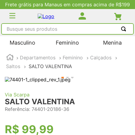
Frete grátis para Manaus em compras acima de R$199
Busque seus produtos
TERMOS MAIS BUSCADOS
Masculino
Feminino
Menina
1
º
tênis masculino
Departamentos
Feminino
Calçados
2
º
tenis feminino
Saltos
SALTO VALENTINA
3
º
kenner
4
º
adidas
5
º
tenis
Via Scarpa
SALTO VALENTINA
Referência
:
74401-20186-36
R$
99
,
99