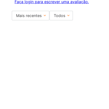
Faça login para escrever uma avaliação.
Mais recentes
Todos
Carregando avaliações…
Institucional
+
Central de Atendimento
+
Redes Sociais
Formas de pagamento
Certificados
EMAIL PARA CONTATO:
ECOMMERCE@SHOPDOPE.COM.BR
/
MKT:
MARKETING@SHOPDOPE.COM.BR
MÃO DUPLA COMÉRCIO E REPRESENTAÇÕES LTDA -CNPJ