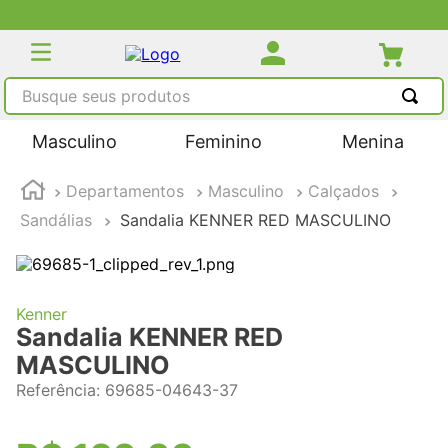
Busque seus produtos
TERMOS MAIS BUSCADOS
Masculino
Feminino
Menina
1
º
tênis masculino
Departamentos
Masculino
Calçados
2
º
tenis feminino
Sandálias
Sandalia KENNER RED MASCULINO
3
º
kenner
4
º
adidas
5
º
tenis
Kenner
Sandalia KENNER RED
MASCULINO
Referência
:
69685-04643-37