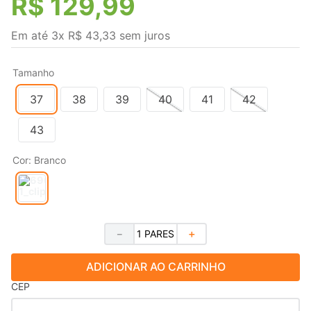
R$
129
,
99
Em até
3
x
R$
43
,
33
sem juros
Tamanho
37
38
39
40
41
42
43
Cor
:
Branco
－
＋
ADICIONAR AO CARRINHO
CEP