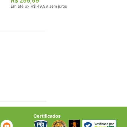
R$
299
,
99
Em até
6
x
R$
49
,
99
sem juros
Certificados