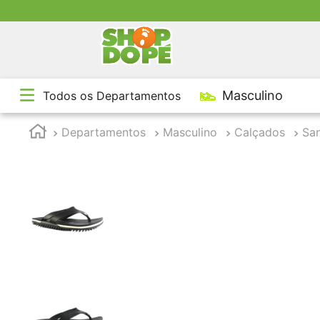
TE
Masculino
Todos os Departamentos
1
º
2
º
Departamentos
Masculino
Calçados
San
3
º
4
º
5
º