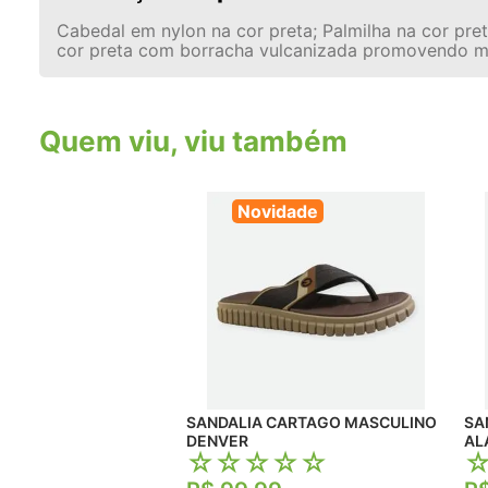
Cabedal em nylon na cor preta; Palmilha na cor pre
cor preta com borracha vulcanizada promovendo ma
Quem viu, viu também
Novidade
SANDALIA CARTAGO MASCULINO
SA
DENVER
AL
☆
☆
☆
☆
☆