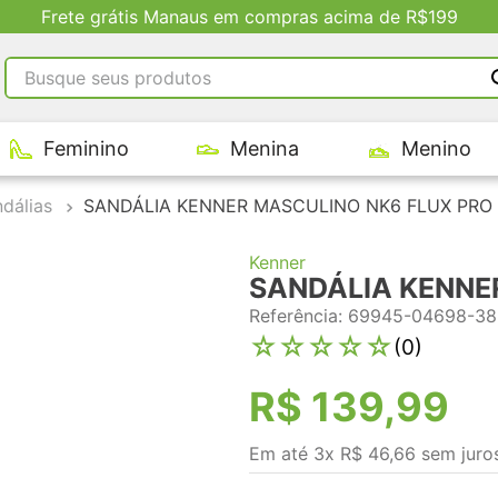
Frete grátis Manaus em compras acima de R$199
Busque seus produtos
RMOS MAIS BUSCADOS
Feminino
Menina
Menino
tênis masculino
tenis feminino
dálias
SANDÁLIA KENNER MASCULINO NK6 FLUX PRO
kenner
Kenner
adidas
SANDÁLIA KENNE
tenis
Referência
:
69945-04698-38
☆
☆
☆
☆
☆
(
0
)
R$
139
,
99
Em até
3
x
R$
46
,
66
sem juro