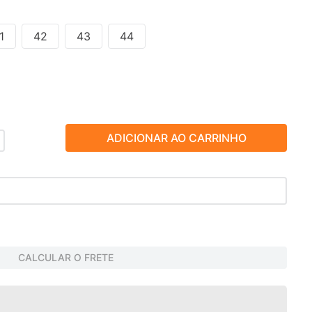
1
42
43
44
ADICIONAR AO CARRINHO
CALCULAR O FRETE