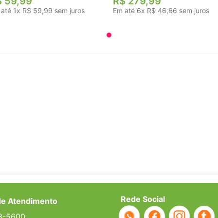
$
59
,
99
R$
279
,
99
 até
1
x
R$
59
,
99
sem juros
Em até
6
x
R$
46
,
66
sem juros
Rede Social
de Atendimento
3-5600