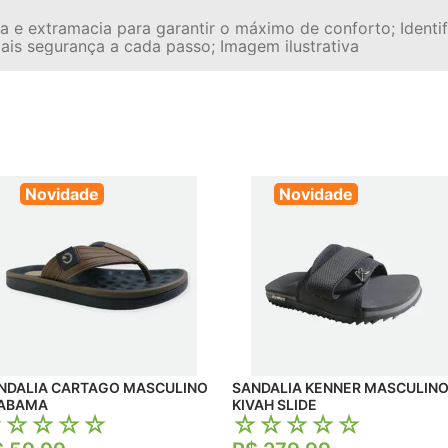
ta e extramacia para garantir o máximo de conforto; Identi
is segurança a cada passo; Imagem ilustrativa
Novidade
Novidade
NDALIA CARTAGO MASCULINO
SANDALIA KENNER MASCULIN
ABAMA
KIVAH SLIDE
☆
☆
☆
☆
☆
☆
☆
☆
☆
☆