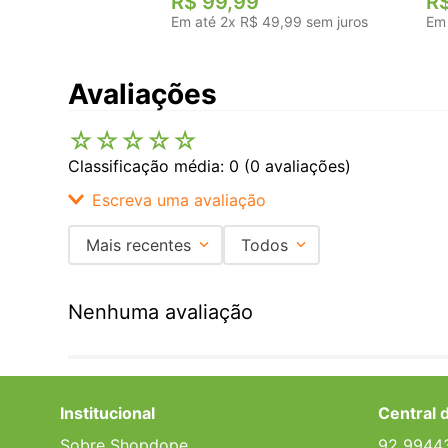
R$
99
,
99
R
Em até
2
x
R$
49
,
99
sem juros
Em
Avaliações
☆
☆
☆
☆
☆
Classificação média: 0
(0 avaliações)
Escreva uma avaliação
Mais recentes
Todos
Adicionar avaliação
Nenhuma avaliação
Título
Avalie o produto de 1 a 5 estrelas
Institucional
Central 
★
★
★
★
★
Sobre Shopdope
92 9944