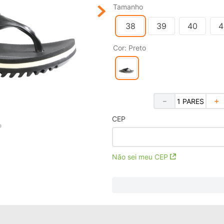
Tamanho
38
39
40
4
Cor
:
Preto
－
＋
CEP
Não sei meu CEP