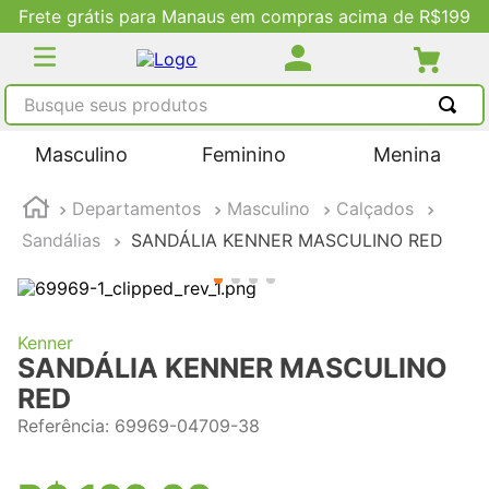
Frete grátis para Manaus em compras acima de R$199
Busque seus produtos
TERMOS MAIS BUSCADOS
Masculino
Feminino
Menina
1
º
tênis masculino
Departamentos
Masculino
Calçados
2
º
tenis feminino
Sandálias
SANDÁLIA KENNER MASCULINO RED
3
º
kenner
4
º
adidas
5
º
tenis
Kenner
SANDÁLIA KENNER MASCULINO
RED
Referência
:
69969-04709-38