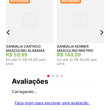
Novidade
Novidade
j
SANDALIA CARTAGO
SANDALIA KENNER
MASCULINO ALABAMA
MASCULINO NK6 PRO
R$
59
,
99
R$
149
,
99
Em até
1
x
R$
59
,
99
sem
Em até
3
x
R$
49
,
99
sem
juros
juros
Avaliações
Carregando…
Faça login para escrever uma avaliação.