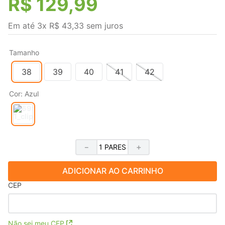
R$
129
,
99
Em até
3
x
R$
43
,
33
sem juros
Tamanho
38
39
40
41
42
Cor
:
Azul
－
＋
ADICIONAR AO CARRINHO
CEP
Não sei meu CEP