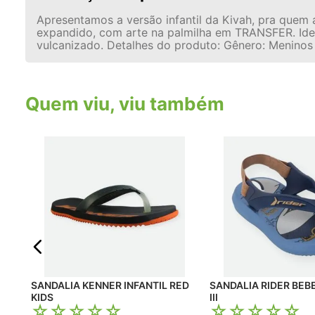
Apresentamos a versão infantil da Kivah, pra quem
expandido, com arte na palmilha em TRANSFER. Ide
vulcanizado. Detalhes do produto: Gênero: Meninos E
Quem viu, viu também
KKA
SANDALIA KENNER INFANTIL RED
SANDALIA RIDER BEB
KIDS
III
☆
☆
☆
☆
☆
☆
☆
☆
☆
☆