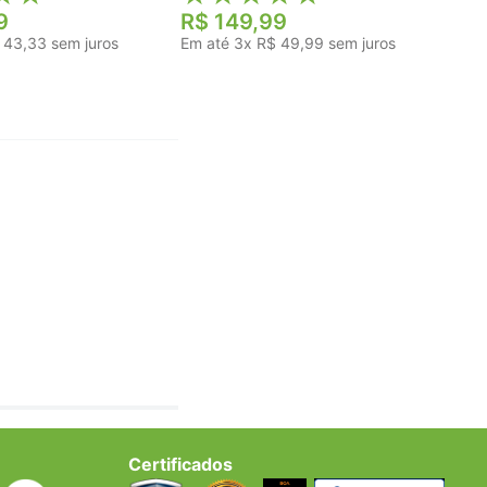
9
R$
149
,
99
43
,
33
sem juros
Em até
3
x
R$
49
,
99
sem juros
Certificados