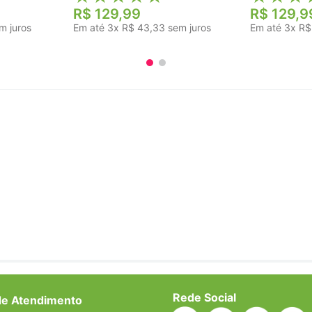
R$
129
,
99
R$
129
,
9
m juros
Em até
3
x
R$
43
,
33
sem juros
Em até
3
x
R$
Rede Social
de Atendimento