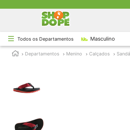
TE
Masculino
Todos os Departamentos
1
º
2
º
Departamentos
Menino
Calçados
Sandá
3
º
4
º
5
º