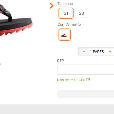
Tamanho
31
33
Cor
:
Vermelho
－
＋
CEP
Não sei meu CEP