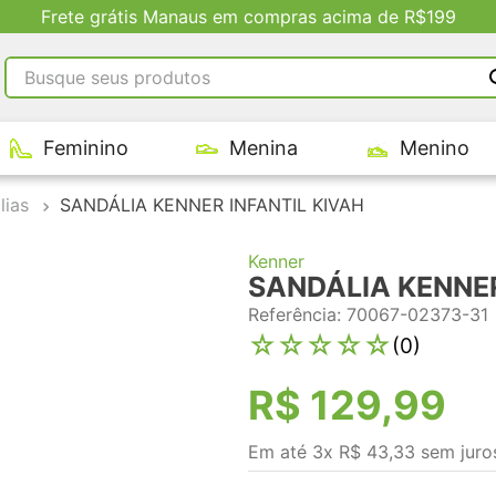
Frete grátis Manaus em compras acima de R$199
Busque seus produtos
RMOS MAIS BUSCADOS
Feminino
Menina
Menino
tênis masculino
tenis feminino
lias
SANDÁLIA KENNER INFANTIL KIVAH
kenner
Kenner
adidas
SANDÁLIA KENNER
tenis
Referência
:
70067-02373-31
☆
☆
☆
☆
☆
(
0
)
R$
129
,
99
Em até
3
x
R$
43
,
33
sem juro