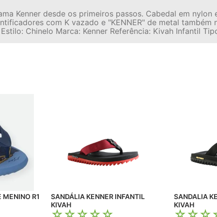
 ama Kenner desde os primeiros passos. Cabedal em nylon e
ntificadores com K vazado e "KENNER" de metal também na 
stilo: Chinelo Marca: Kenner Referência: Kivah Infantil Ti
E MENINO R1
SANDÁLIA KENNER INFANTIL
SANDALIA K
KIVAH
KIVAH
☆
☆
☆
☆
☆
☆
☆
☆