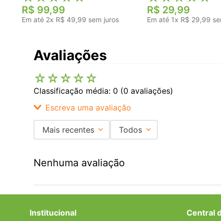
R$
99
,
99
R$
29
,
99
Em até
2
x
R$
49
,
99
sem juros
Em até
1
x
R$
29
,
99
se
Avaliações
☆
☆
☆
☆
☆
Classificação média: 0
(0 avaliações)
Escreva uma avaliação
Mais recentes
Todos
Adicionar avaliação
Nenhuma avaliação
Título
Avalie o produto de 1 a 5 estrelas
Institucional
Central 