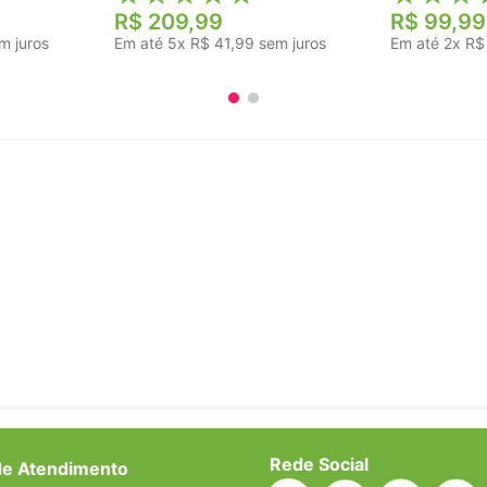
R$
209
,
99
R$
99
,
99
m juros
Em até
5
x
R$
41
,
99
sem juros
Em até
2
x
R$
Rede Social
de Atendimento