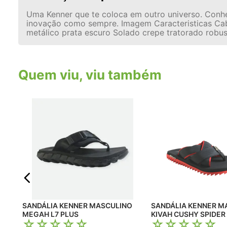
Uma Kenner que te coloca em outro universo. Conheç
inovação como sempre. Imagem Caracteristicas Cabe
metálico prata escuro Solado crepe tratorado robus
Quem viu, viu também
ITE L7
SANDÁLIA KENNER MASCULINO
SANDÁLIA KENNER M
MEGAH L7 PLUS
KIVAH CUSHY SPIDER
☆
☆
☆
☆
☆
☆
☆
☆
☆
☆