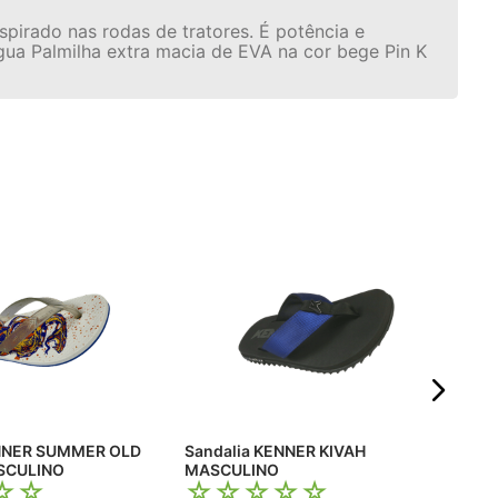
pirado nas rodas de tratores. É potência e
ua Palmilha extra macia de EVA na cor bege Pin K
☆
R$
Em 
ENNER SUMMER OLD
Sandalia KENNER KIVAH
SCULINO
MASCULINO
☆
☆
☆
☆
☆
☆
☆