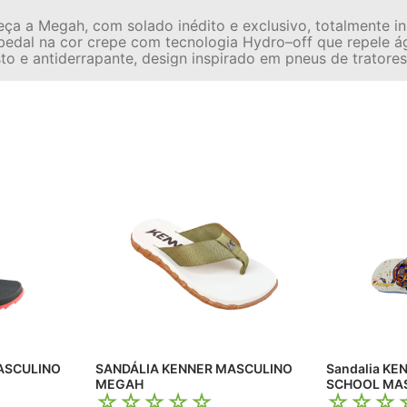
a a Megah, com solado inédito e exclusivo, totalmente ins
dal na cor crepe com tecnologia Hydro–off que repele ág
to e antiderrapante, design inspirado em pneus de tratores
ASCULINO
SANDÁLIA KENNER MASCULINO
Sandalia K
MEGAH
SCHOOL MA
☆
☆
☆
☆
☆
☆
☆
☆