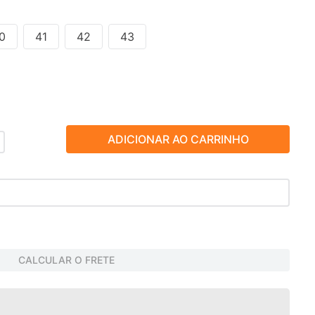
0
41
42
43
ADICIONAR AO CARRINHO
CALCULAR O FRETE