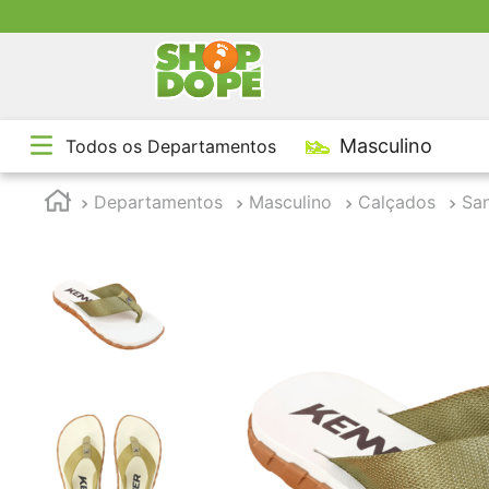
TE
Masculino
Todos os Departamentos
1
º
2
º
Departamentos
Masculino
Calçados
San
3
º
4
º
5
º