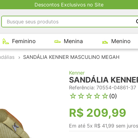
Descontos Exclusivos no Site
Busque seus produtos
RMOS MAIS BUSCADOS
Feminino
Menina
Menino
tênis masculino
tenis feminino
dálias
SANDÁLIA KENNER MASCULINO MEGAH
kenner
Kenner
adidas
SANDÁLIA KENNE
tenis
Referência
:
70554-04861-37
☆
☆
☆
☆
☆
(
0
)
R$
209
,
99
Em até
5
x
R$
41
,
99
sem juro