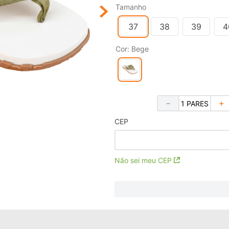
Tamanho
37
38
39
4
Cor
:
Bege
－
＋
CEP
Não sei meu CEP