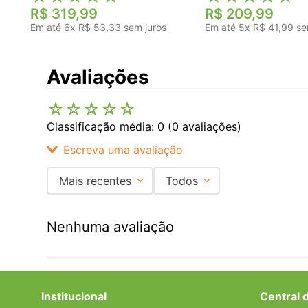
R$
319
,
99
R$
209
,
99
Em até
6
x
R$
53
,
33
sem juros
Em até
5
x
R$
41
,
99
se
Avaliações
☆
☆
☆
☆
☆
Classificação média: 0
(0 avaliações)
Escreva uma avaliação
Mais recentes
Todos
Adicionar avaliação
Nenhuma avaliação
Título
Avalie o produto de 1 a 5 estrelas
Institucional
Central 