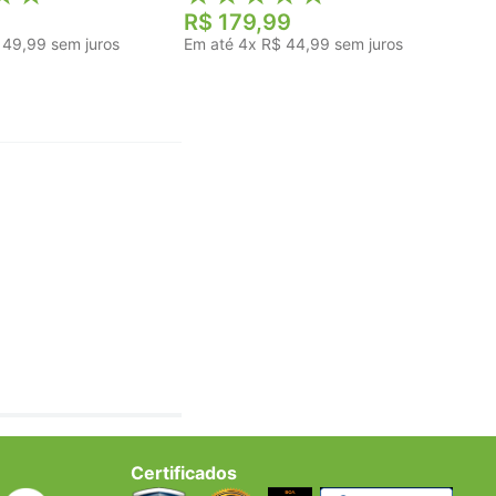
R$
179
,
99
49
,
99
sem juros
Em até
4
x
R$
44
,
99
sem juros
Certificados