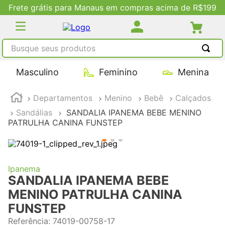
Frete grátis para Manaus em compras acima de R$199
Busque seus produtos
TERMOS MAIS BUSCADOS
Masculino
Feminino
Menina
1
º
tênis masculino
Departamentos
Menino
Bebê
Calçados
2
º
tenis feminino
Sandálias
SANDALIA IPANEMA BEBE MENINO
3
º
kenner
PATRULHA CANINA FUNSTEP
4
º
adidas
5
º
tenis
Ipanema
SANDALIA IPANEMA BEBE
MENINO PATRULHA CANINA
FUNSTEP
Referência
:
74019-00758-17