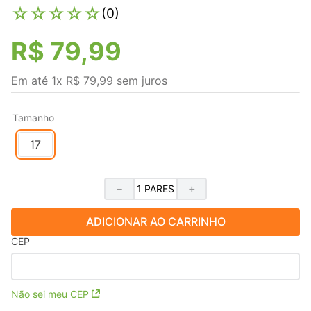
☆
☆
☆
☆
☆
(
0
)
R$
79
,
99
Em até
1
x
R$
79
,
99
sem juros
Tamanho
17
－
＋
ADICIONAR AO CARRINHO
CEP
Não sei meu CEP