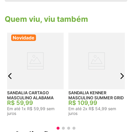
antiderrapante e alta resistência à abrasão.
Quem viu, viu também
Novidade
j
SANDALIA CARTAGO
SANDALIA KENNER
MASCULINO ALABAMA
MASCULINO SUMMER GRID
R$
59
,
99
R$
109
,
99
Em até
1
x
R$
59
,
99
sem
Em até
2
x
R$
54
,
99
sem
juros
juros