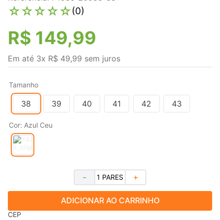
☆
☆
☆
☆
☆
(
0
)
R$
149
,
99
Em até
3
x
R$
49
,
99
sem juros
Tamanho
38
39
40
41
42
43
Cor
:
Azul Ceu
－
＋
ADICIONAR AO CARRINHO
CEP