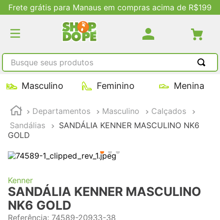
Frete grátis para Manaus em compras acima de R$199
Busque seus produtos
TERMOS MAIS BUSCADOS
Masculino
Feminino
Menina
1
º
tênis masculino
Departamentos
Masculino
Calçados
2
º
tenis feminino
Sandálias
SANDÁLIA KENNER MASCULINO NK6
3
º
kenner
GOLD
4
º
adidas
5
º
tenis
Kenner
SANDÁLIA KENNER MASCULINO
NK6 GOLD
Referência
:
74589-20933-38