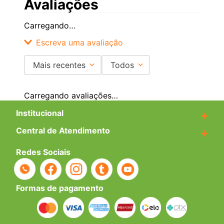
Avaliações
Carregando…
Escreva uma avaliação
Mais recentes
Todos
Adicionar avaliação
Carregando avaliações…
Título
Institucional
+
Central de Atendimento
+
Avalie o produto de 1 a 5 estrelas
Redes Sociais
★
★
★
★
★
Seu nome
Formas de pagamento
Endereço de email