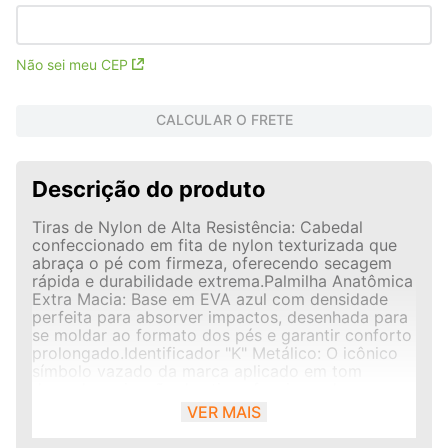
Não sei meu CEP
CALCULAR O FRETE
Descrição do produto
Tiras de Nylon de Alta Resistência: Cabedal
confeccionado em fita de nylon texturizada que
abraça o pé com firmeza, oferecendo secagem
rápida e durabilidade extrema.Palmilha Anatômica
Extra Macia: Base em EVA azul com densidade
perfeita para absorver impactos, desenhada para
se moldar ao formato dos pés e garantir conforto
prolongado.Identificador "K" Metálico: O icônico
símbolo vazado da marca aplicado em tom
dourado na junção das tiras, funcionando como
um ponto de luz luxuoso.Solado Tratorado
VER MAIS
Vulcanizado: Base inferior em borracha robusta
que proporciona máxima aderência, tração