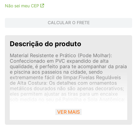
Não sei meu CEP
CALCULAR O FRETE
Descrição do produto
Material Resistente e Prático (Pode Molhar):
Confeccionado em PVC expandido de alta
qualidade, é perfeito para te acompanhar da praia
e piscina aos passeios na cidade, sendo
extremamente fácil de limpar.Fivelas Reguláveis
de Alta Costura: Os detalhes com ornamentos
metálicos dourados não são apenas decorativos;
eles permitem ajustar as tiras para um encaixe
sob medida no seu pé.Palmilha e Sola Anatômica:
O solado estilo flatform possui formato
anatômico que se molda à planta dos pés,
VER MAIS
distribuindo o peso de maneira uniforme e
amortecendo suavemente o impacto da
caminhada.Estilo Monocromático Sofisticado: A
harmonia entre a cor chocolate do cabedal e a