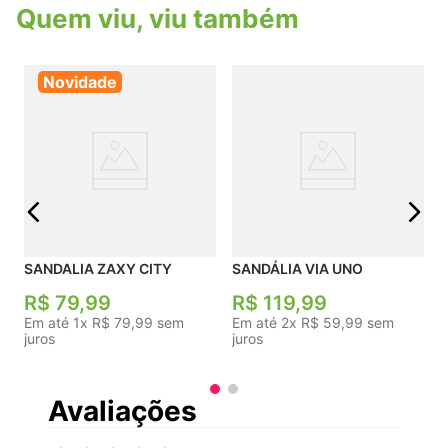
sola texturizada cria uma estética minimalista e
Quem viu, viu também
muito fácil de combinar.
Novidade
j
SANDALIA ZAXY CITY
SANDÁLIA VIA UNO
R$
79
,
99
R$
119
,
99
Em até
1
x
R$
79
,
99
sem
Em até
2
x
R$
59
,
99
sem
juros
juros
Avaliações