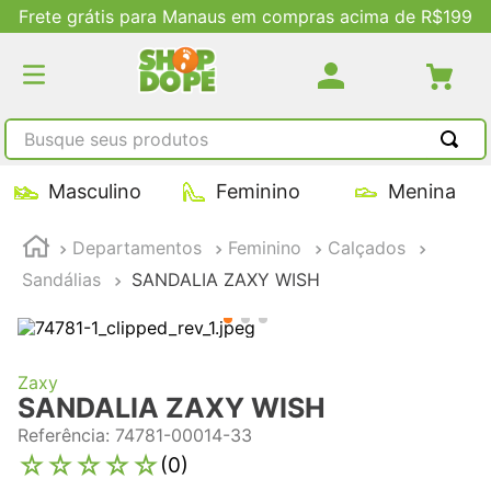
Frete grátis para Manaus em compras acima de R$199
Busque seus produtos
TERMOS MAIS BUSCADOS
Masculino
Feminino
Menina
1
º
tênis masculino
Departamentos
Feminino
Calçados
2
º
tenis feminino
Sandálias
SANDALIA ZAXY WISH
3
º
kenner
4
º
adidas
5
º
tenis
Zaxy
SANDALIA ZAXY WISH
Referência
:
74781-00014-33
☆
☆
☆
☆
☆
(
0
)