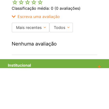
☆
☆
☆
☆
☆
Classificação média: 0
(0 avaliações)
Escreva uma avaliação
Mais recentes
Todos
Adicionar avaliação
Nenhuma avaliação
Título
Institucional
+
Avalie o produto de 1 a 5 estrelas
★
★
★
★
★
Central de Atendimento
+
Seu nome
Redes Sociais
Endereço de email
Formas de pagamento