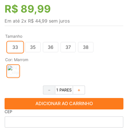
R$
89
,
99
Em até
2
x
R$
44
,
99
sem juros
Tamanho
33
35
36
37
38
Cor
:
Marrom
－
＋
ADICIONAR AO CARRINHO
CEP