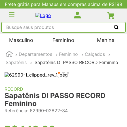
Frete grátis para Manaus em compras acima de R$199
Busque seus produtos
TERMOS MAIS BUSCADOS
Masculino
Feminino
Menina
1
º
tênis masculino
Departamentos
Feminino
Calçados
2
º
tenis feminino
Sapatênis
Sapatênis DI PASSO RECORD Feminino
3
º
kenner
4
º
adidas
5
º
tenis
RECORD
Sapatênis DI PASSO RECORD
Feminino
Referência
:
62990-02822-34