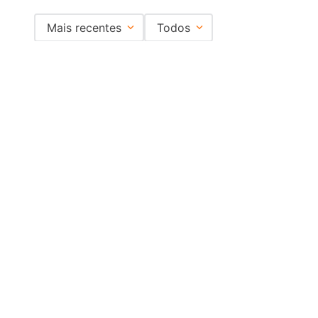
Mais recentes
Todos
Nenhuma avaliação
Institucional
+
Central de Atendimento
+
Redes Sociais
Formas de pagamento
Certificados
EMAIL PARA CONTATO:
ECOMMERCE@SHOPDOPE.COM.BR
/
MKT:
MARKETING@SHOPDOPE.COM.BR