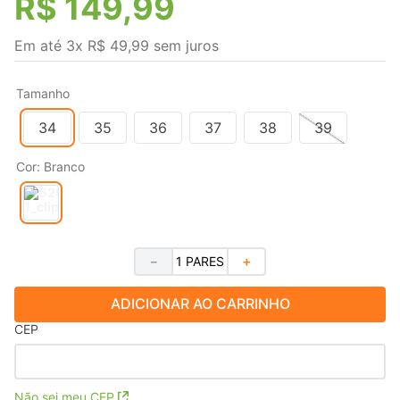
R$
149
,
99
Em até
3
x
R$
49
,
99
sem juros
Tamanho
34
35
36
37
38
39
Cor
:
Branco
－
＋
ADICIONAR AO CARRINHO
CEP
Não sei meu CEP