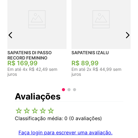
j
SAPATENIS DI PASSO
SAPATENIS IZALU
RECORD FEMININO
R$
169
,
99
R$
89
,
99
Em até
4
x
R$
42
,
49
sem
Em até
2
x
R$
44
,
99
sem
juros
juros
Avaliações
☆
☆
☆
☆
☆
Classificação média: 0
(0 avaliações)
Faça login para escrever uma avaliação.