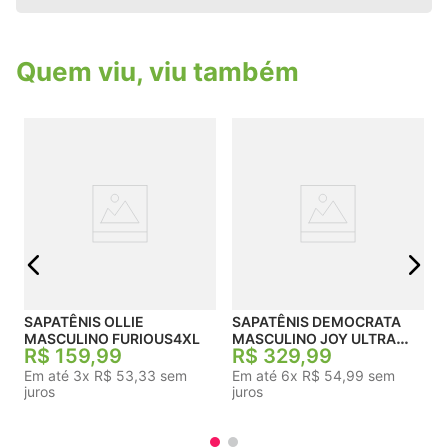
é complementado pelo bico arredondado e a
elegância do acabamento. Perfeito para quem
não abre mão de qualidade, conforto e estilo em
um só produto.
Quem viu, viu também
L
j
SAPATÊNIS OLLIE
SAPATÊNIS DEMOCRATA
MASCULINO FURIOUS4XL
MASCULINO JOY ULTRA
R$
159
,
99
R$
329
,
99
LIGTH
Em até
3
x
R$
53
,
33
sem
Em até
6
x
R$
54
,
99
sem
juros
juros