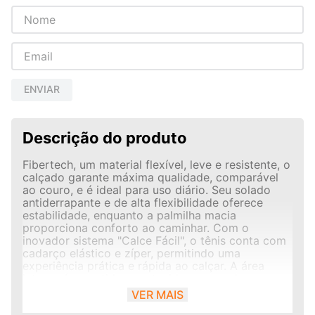
ENVIAR
Descrição do produto
Fibertech, um material flexível, leve e resistente, o
calçado garante máxima qualidade, comparável
ao couro, e é ideal para uso diário. Seu solado
antiderrapante e de alta flexibilidade oferece
estabilidade, enquanto a palmilha macia
proporciona conforto ao caminhar. Com o
inovador sistema "Calce Fácil", o tênis conta com
cadarço elástico e zíper, permitindo uma
experiência prática e rápida ao calçar. A área
interna é revestida com tecido espumado,
proporcionando respirabilidade e mantendo os
VER MAIS
pés secos o dia todo. O design clean e sofisticado