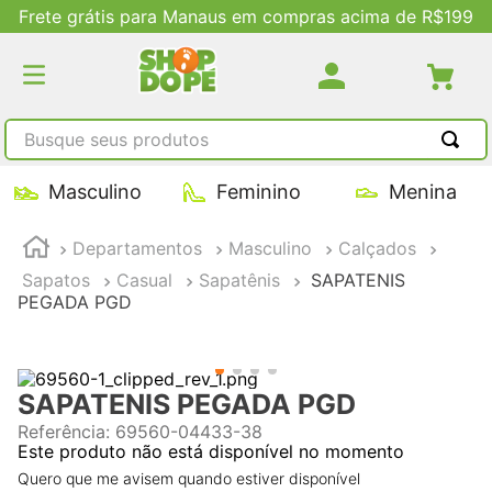
9
Descontos Exclusivos no Site
Busque seus produtos
TERMOS MAIS BUSCADOS
Masculino
Feminino
Menina
1
º
tênis masculino
Departamentos
Masculino
Calçados
2
º
tenis feminino
Sapatos
Casual
Sapatênis
SAPATENIS
3
º
kenner
PEGADA PGD
4
º
adidas
5
º
tenis
SAPATENIS PEGADA PGD
Referência
:
69560-04433-38
Este produto não está disponível no momento
Quero que me avisem quando estiver disponível