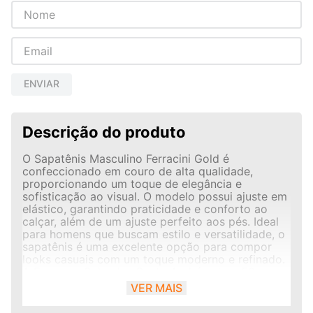
ENVIAR
Descrição do produto
O Sapatênis Masculino Ferracini Gold é
confeccionado em couro de alta qualidade,
proporcionando um toque de elegância e
sofisticação ao visual. O modelo possui ajuste em
elástico, garantindo praticidade e conforto ao
calçar, além de um ajuste perfeito aos pés. Ideal
para homens que buscam estilo e versatilidade, o
sapatênis é uma excelente opção para compor
looks casuais com um toque moderno e refinado.
A Empresa Calçados Santo André esta a 50 anos
no mercado, atendendo com qualidade e
VER MAIS
excelência os seus clientes. Nossos valores são
atenção total ao cliente com produtos renomados