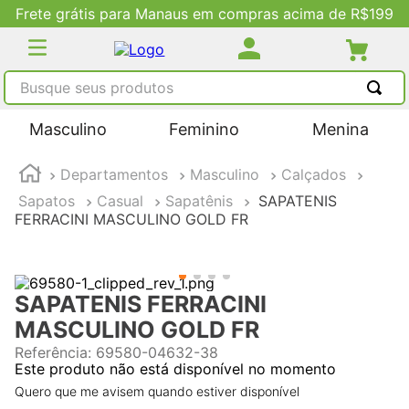
Frete grátis para Manaus em compras acima de R$199
Busque seus produtos
TERMOS MAIS BUSCADOS
Masculino
Feminino
Menina
1
º
tênis masculino
Departamentos
Masculino
Calçados
2
º
tenis feminino
Sapatos
Casual
Sapatênis
SAPATENIS
3
º
kenner
FERRACINI MASCULINO GOLD FR
4
º
adidas
5
º
tenis
SAPATENIS FERRACINI
MASCULINO GOLD FR
Referência
:
69580-04632-38
Este produto não está disponível no momento
Quero que me avisem quando estiver disponível