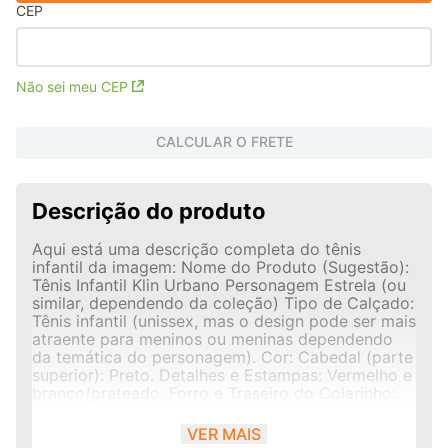
CEP
Não sei meu CEP
CALCULAR O FRETE
Descrição do produto
Aqui está uma descrição completa do tênis
infantil da imagem: Nome do Produto (Sugestão):
Tênis Infantil Klin Urbano Personagem Estrela (ou
similar, dependendo da coleção) Tipo de Calçado:
Tênis infantil (unissex, mas o design pode ser mais
atraente para meninos ou meninas dependendo
da temática do personagem). Cor: Cabedal (parte
superior): Preto. Detalhes e Estampas: Vermelho e
branco/prateado. Forro e Traseiro do Colarinho:
Vermelho. Cadarços: Brancos. Entressola: Branca.
Solado: Branco com detalhes em vermelho na
VER MAIS
parte de contato com o chão. Material: Cabedal: