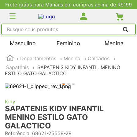
e R$199
Descontos Exclusivos no Site
Busque seus produtos
TERMOS MAIS BUSCADOS
Masculino
Feminino
Menina
1
º
tênis masculino
Departamentos
Menino
Calçados
2
º
tenis feminino
Sapatênis
SAPATENIS KIDY INFANTIL MENINO
3
º
kenner
ESTILO GATO GALACTICO
4
º
adidas
5
º
tenis
Kidy
SAPATENIS KIDY INFANTIL
MENINO ESTILO GATO
GALACTICO
Referência
:
69621-25559-28