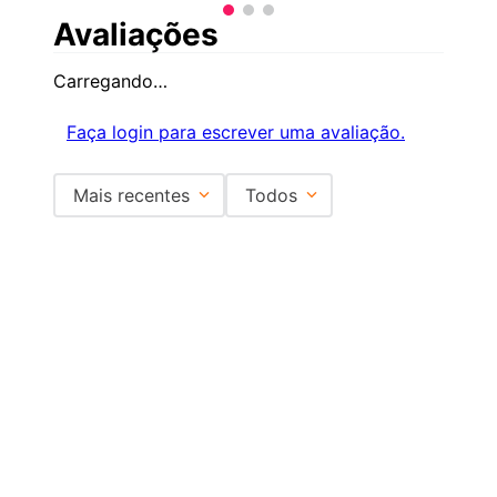
Avaliações
Carregando…
Faça login para escrever uma avaliação.
Mais recentes
Todos
Carregando avaliações…
Institucional
+
Central de Atendimento
+
Redes Sociais
Formas de pagamento
Certificados