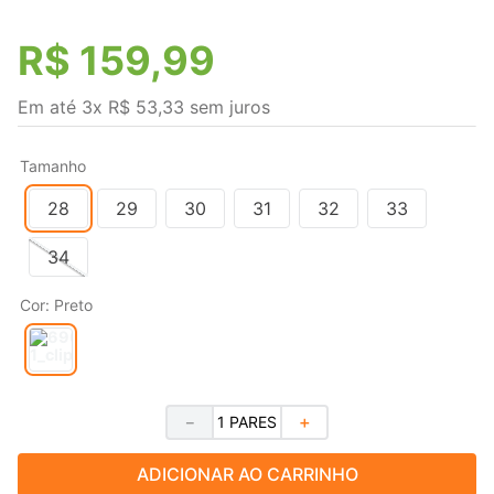
R$
159
,
99
Em até
3
x
R$
53
,
33
sem juros
Tamanho
28
29
30
31
32
33
34
Cor
:
Preto
－
＋
ADICIONAR AO CARRINHO