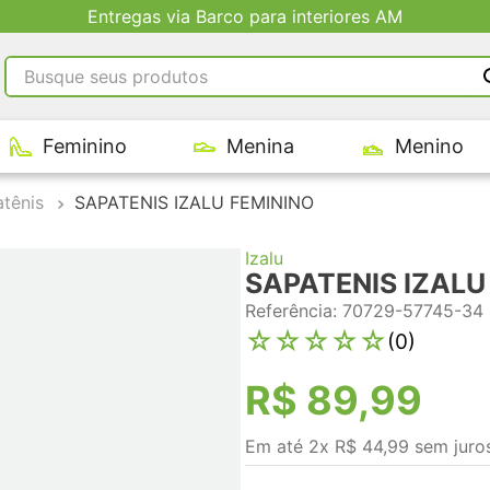
Entregas via Barco para interiores AM
Busque seus produtos
RMOS MAIS BUSCADOS
Feminino
Menina
Menino
tênis masculino
tenis feminino
tênis
SAPATENIS IZALU FEMININO
kenner
Izalu
adidas
SAPATENIS IZALU
tenis
Referência
:
70729-57745-34
☆
☆
☆
☆
☆
(
0
)
R$
89
,
99
Em até
2
x
R$
44
,
99
sem juro