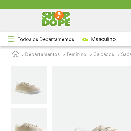
TE
Masculino
Todos os Departamentos
1
º
2
º
Departamentos
Feminino
Calçados
Sapa
3
º
4
º
5
º