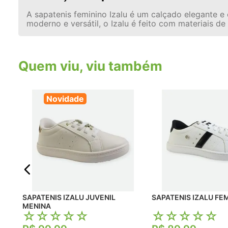
A sapatenis feminino Izalu é um calçado elegante e
moderno e versátil, o Izalu é feito com materiais d
Quem viu, viu também
Novidade
SAPATENIS IZALU JUVENIL
SAPATENIS IZALU FE
MENINA
☆
☆
☆
☆
☆
☆
☆
☆
☆
☆