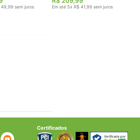
9
R$
209
,
99
49
,
99
sem juros
Em até
5
x
R$
41
,
99
sem juros
Certificados