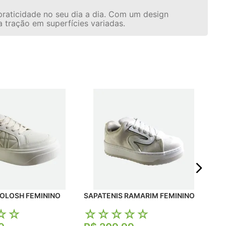
praticidade no seu dia a dia. Com um design
a tração em superfícies variadas.
SAP
☆
R$
Em 
KOLOSH FEMININO
SAPATENIS RAMARIM FEMININO
☆
☆
☆
☆
☆
☆
☆