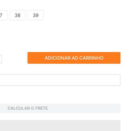
7
38
39
ADICIONAR AO CARRINHO
CALCULAR O FRETE