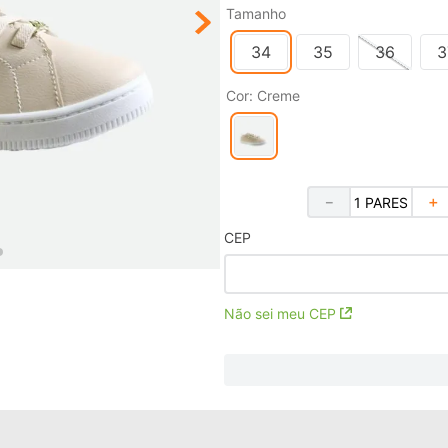
Tamanho
34
35
36
3
Cor
:
Creme
－
＋
CEP
Não sei meu CEP