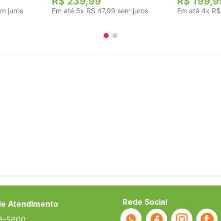
R$
239
,
99
R$
199
,
9
m juros
Em até
5
x
R$
47
,
99
sem juros
Em até
4
x
R$
Rede Social
de Atendimento
3-5600