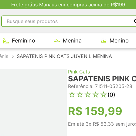
Frete grátis Manaus em compras acima de R$199
Busque seus produtos
RMOS MAIS BUSCADOS
Feminino
Menina
Menino
tênis masculino
tenis feminino
ênis
SAPATENIS PINK CATS JUVENIL MENINA
kenner
Pink Cats
adidas
SAPATENIS PINK 
tenis
Referência
:
71511-05205-28
☆
☆
☆
☆
☆
(
0
)
R$
159
,
99
Em até
3
x
R$
53
,
33
sem juro