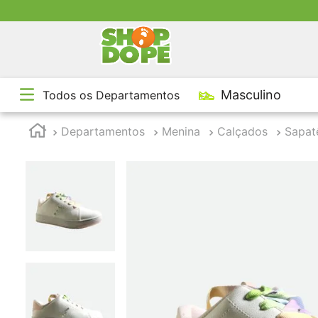
TE
Masculino
Todos os Departamentos
1
º
2
º
Departamentos
Menina
Calçados
Sapat
3
º
4
º
5
º