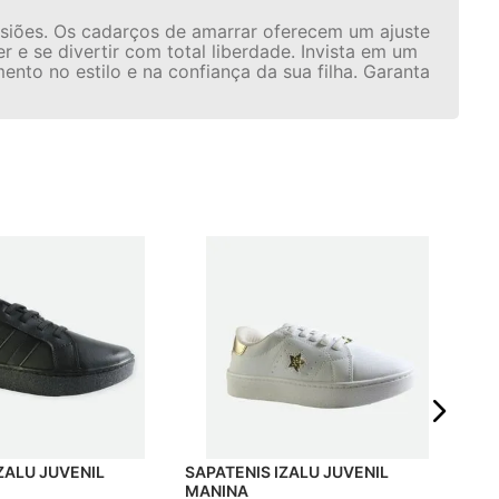
casiões. Os cadarços de amarrar oferecem um ajuste
 e se divertir com total liberdade. Invista em um
nto no estilo e na confiança da sua filha. Garanta
SAP
HA
☆
R$
Em 
SAPATENIS IZALU JUVENIL
MANINA