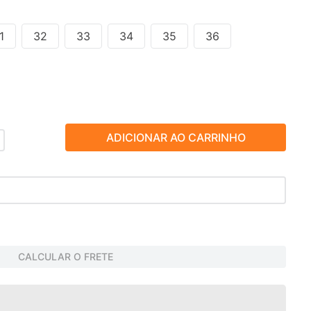
1
32
33
34
35
36
ADICIONAR AO CARRINHO
CALCULAR O FRETE