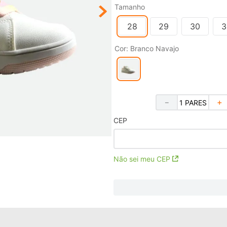
Tamanho
28
29
30
3
Cor
:
Branco Navajo
－
＋
CEP
Não sei meu CEP