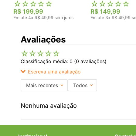
☆
☆
☆
☆
☆
☆
☆
☆
☆
☆
R$
199
,
99
R$
149
,
99
Em até
4
x
R$
49
,
99
sem juros
Em até
3
x
R$
49
,
99
se
Avaliações
☆
☆
☆
☆
☆
Classificação média: 0
(0 avaliações)
Escreva uma avaliação
Mais recentes
Todos
Adicionar avaliação
Nenhuma avaliação
Título
Avalie o produto de 1 a 5 estrelas