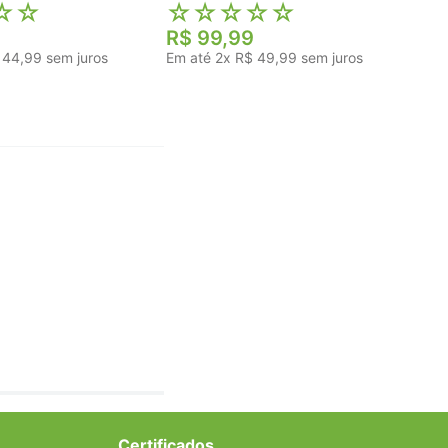
☆
☆
☆
☆
☆
☆
☆
R$
99
,
99
44
,
99
sem juros
Em até
2
x
R$
49
,
99
sem juros
Certificados