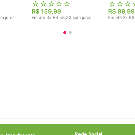
☆
☆
☆
☆
☆
☆
☆
☆
R$
159
,
99
R$
89
,
99
m juros
Em até
3
x
R$
53
,
33
sem juros
Em até
2
x
R$
Rede Social