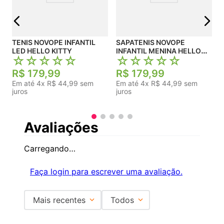
j
TENIS NOVOPE INFANTIL
SAPATENIS NOVOPE
LED HELLO KITTY
INFANTIL MENINA HELLO
☆
☆
☆
☆
☆
☆
☆
☆
☆
☆
KITTY
R$
179
,
99
R$
179
,
99
Em até
4
x
R$
44
,
99
sem
Em até
4
x
R$
44
,
99
sem
juros
juros
Avaliações
Carregando…
Faça login para escrever uma avaliação.
Mais recentes
Todos