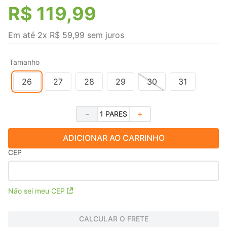
R$
119
,
99
Em até
2
x
R$
59
,
99
sem juros
Tamanho
26
27
28
29
30
31
－
＋
ADICIONAR AO CARRINHO
CEP
Não sei meu CEP
CALCULAR O FRETE