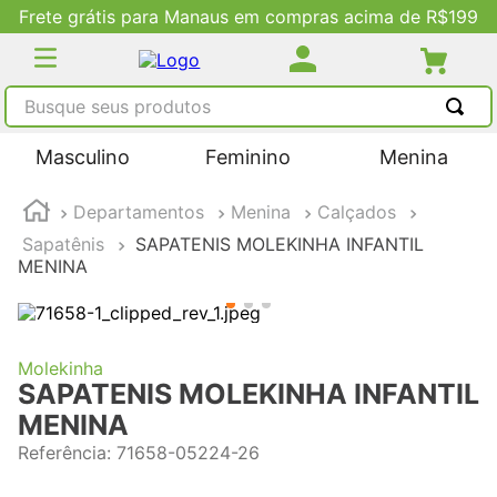
Frete grátis para Manaus em compras acima de R$199
Busque seus produtos
TERMOS MAIS BUSCADOS
Masculino
Feminino
Menina
1
º
tênis masculino
Departamentos
Menina
Calçados
2
º
tenis feminino
Sapatênis
SAPATENIS MOLEKINHA INFANTIL
3
º
kenner
MENINA
4
º
adidas
5
º
tenis
Molekinha
SAPATENIS MOLEKINHA INFANTIL
MENINA
Referência
:
71658-05224-26