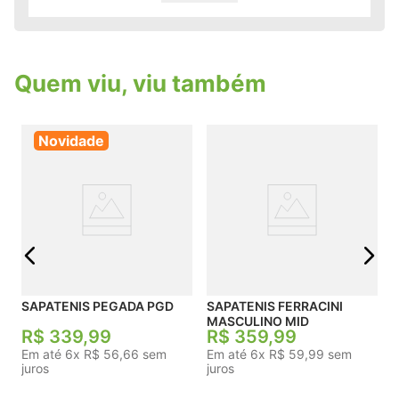
agregam textura e identidade visual única ao
modelo, complementado por um detalhe em
couro liso marrom no calcanhar e um solado off-
white robusto.
Quem viu, viu também
Novidade
L
j
SAPATENIS PEGADA PGD
SAPATENIS FERRACINI
MASCULINO MID
R$
339
,
99
R$
359
,
99
Em até
6
x
R$
56
,
66
sem
Em até
6
x
R$
59
,
99
sem
juros
juros