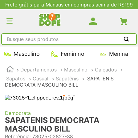
Frete grátis para Manaus em compras acima de R$199
Busque seus produtos
TERMOS MAIS BUSCADOS
Masculino
Feminino
Menina
1
º
tênis masculino
Departamentos
Masculino
Calçados
2
º
tenis feminino
Sapatos
Casual
Sapatênis
SAPATENIS
3
º
kenner
DEMOCRATA MASCULINO BILL
4
º
adidas
5
º
tenis
Democrata
SAPATENIS DEMOCRATA
MASCULINO BILL
Referência
:
73025-02827-38