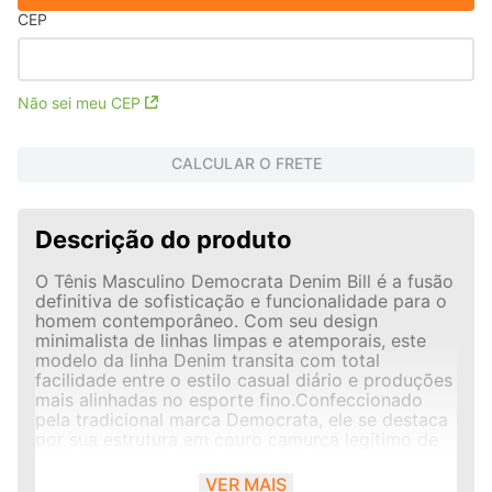
CEP
Não sei meu CEP
CALCULAR O FRETE
Descrição do produto
O Tênis Masculino Democrata Denim Bill é a fusão
definitiva de sofisticação e funcionalidade para o
homem contemporâneo. Com seu design
minimalista de linhas limpas e atemporais, este
modelo da linha Denim transita com total
facilidade entre o estilo casual diário e produções
mais alinhadas no esporte fino.Confeccionado
pela tradicional marca Democrata, ele se destaca
por sua estrutura em couro camurça legítimo de
tonalidade premium Cinza Cloudy. Os recortes
estratégicos perfurados a laser nas laterais
VER MAIS