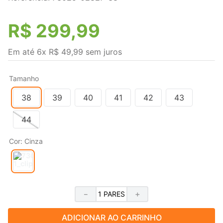
R$
299
,
99
Em até
6
x
R$
49
,
99
sem juros
Tamanho
38
39
40
41
42
43
44
Cor
:
Cinza
－
＋
ADICIONAR AO CARRINHO