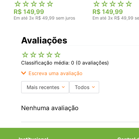
☆
☆
☆
☆
☆
☆
☆
☆
☆
☆
R$
149
,
99
R$
149
,
99
Em até
3
x
R$
49
,
99
sem juros
Em até
3
x
R$
49
,
99
se
Avaliações
☆
☆
☆
☆
☆
Classificação média: 0
(0 avaliações)
Escreva uma avaliação
Mais recentes
Todos
Adicionar avaliação
Nenhuma avaliação
Título
Avalie o produto de 1 a 5 estrelas