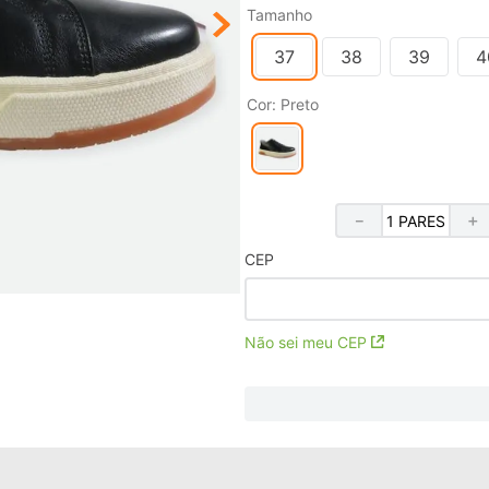
Tamanho
37
38
39
4
Cor
:
Preto
－
＋
CEP
Não sei meu CEP