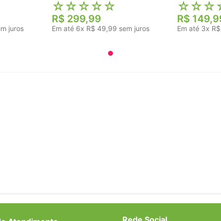
☆
☆
☆
☆
☆
☆
☆
☆
R$
299
,
99
R$
149
,
9
m juros
Em até
6
x
R$
49
,
99
sem juros
Em até
3
x
R$
Rede Social