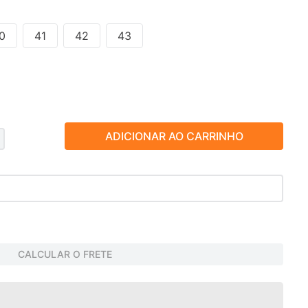
0
41
42
43
ADICIONAR AO CARRINHO
CALCULAR O FRETE