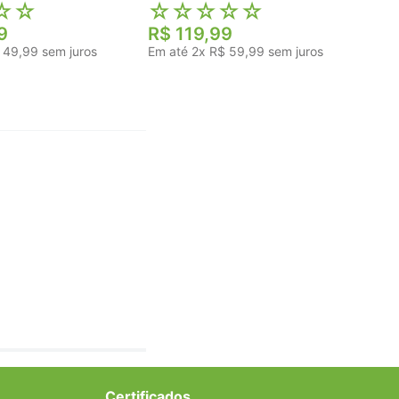
☆
☆
☆
☆
☆
☆
☆
9
R$
119
,
99
49
,
99
sem juros
Em até
2
x
R$
59
,
99
sem juros
Certificados