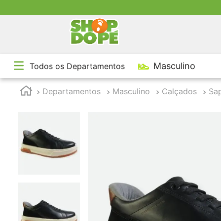
rátis Manaus em compras acima de R$199
TE
Masculino
Todos os Departamentos
1
º
2
º
Departamentos
Masculino
Calçados
Sa
3
º
4
º
5
º