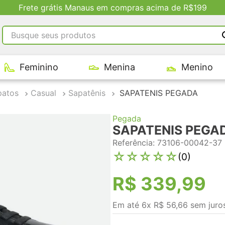
Busque seus produtos
RMOS MAIS BUSCADOS
Feminino
Menina
Menino
tênis masculino
tenis feminino
patos
Casual
Sapatênis
SAPATENIS PEGADA
kenner
Pegada
adidas
SAPATENIS PEGA
tenis
Referência
:
73106-00042-37
☆
☆
☆
☆
☆
(
0
)
R$
339
,
99
Em até
6
x
R$
56
,
66
sem juro