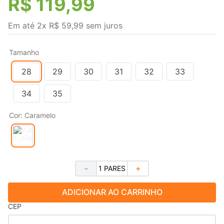
R$
119
,
99
Em até
2
x
R$
59
,
99
sem juros
Tamanho
28
29
30
31
32
33
34
35
Cor
:
Caramelo
－
＋
ADICIONAR AO CARRINHO
CEP