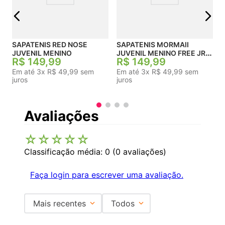
SAPATENIS RED NOSE
SAPATENIS MORMAII
JUVENIL MENINO
JUVENIL MENINO FREE JR
R$
149
,
99
R$
149
,
99
EASY
Em até
3
x
R$
49
,
99
sem
Em até
3
x
R$
49
,
99
sem
juros
juros
Avaliações
☆
☆
☆
☆
☆
Classificação média: 0
(0 avaliações)
Faça login para escrever uma avaliação.
Mais recentes
Todos