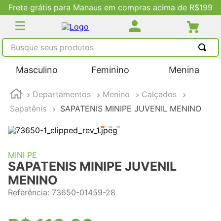
Frete grátis para Manaus em compras acima de R$199
Busque seus produtos
TERMOS MAIS BUSCADOS
Masculino
Feminino
Menina
1
º
tênis masculino
Departamentos
Menino
Calçados
2
º
tenis feminino
Sapatênis
SAPATENIS MINIPE JUVENIL MENINO
3
º
kenner
4
º
adidas
5
º
tenis
MINI PE
SAPATENIS MINIPE JUVENIL
MENINO
Referência
:
73650-01459-28