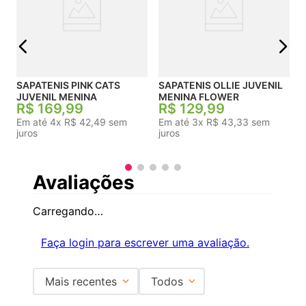
j
SAPATENIS PINK CATS
SAPATENIS OLLIE JUVENIL
JUVENIL MENINA
MENINA FLOWER
R$
169
,
99
R$
129
,
99
Em até
4
x
R$
42
,
49
sem
Em até
3
x
R$
43
,
33
sem
juros
juros
Avaliações
Carregando…
Faça login para escrever uma avaliação.
Mais recentes
Todos