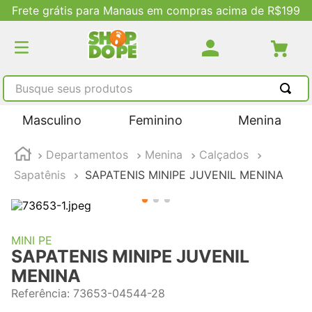
Frete grátis para Manaus em compras acima de R$199
Busque seus produtos
TERMOS MAIS BUSCADOS
Masculino
Feminino
Menina
1
º
tênis masculino
Departamentos
Menina
Calçados
2
º
tenis feminino
Sapatênis
SAPATENIS MINIPE JUVENIL MENINA
3
º
kenner
4
º
adidas
5
º
tenis
MINI PE
SAPATENIS MINIPE JUVENIL
MENINA
Referência
:
73653-04544-28