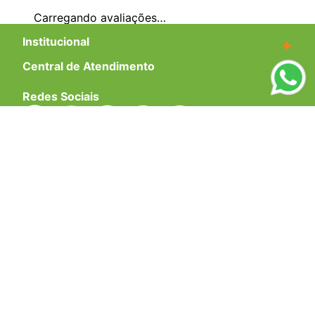
Carregando avaliações…
Institucional
+
Central de Atendimento
+
Redes Sociais
Formas de pagamento
Certificados
EMAIL PARA CONTATO:
ECOMMERCE@SHOPDOPE.COM.BR
/
MKT:
MARKETING@SHOPDOPE.COM.BR
MÃO DUPLA COMÉRCIO E REPRESENTAÇÕES LTDA -CNPJ