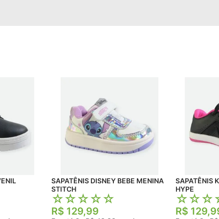
SAPATÊNIS DISNEY BEBE MENINA
SAPATÊNIS K
STITCH
HYPE
☆
☆
☆
☆
☆
☆
☆
☆
R$
129
,
99
R$
129
,
9