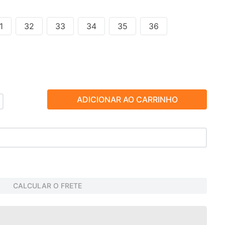
1
32
33
34
35
36
ADICIONAR AO CARRINHO
CALCULAR O FRETE