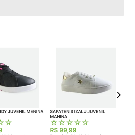
SAP
MEN
☆
R$
Em 
IDY JUVENIL MENINA
SAPATENIS IZALU JUVENIL
MANINA
☆
☆
☆
☆
☆
☆
☆
9
R$
99
,
99