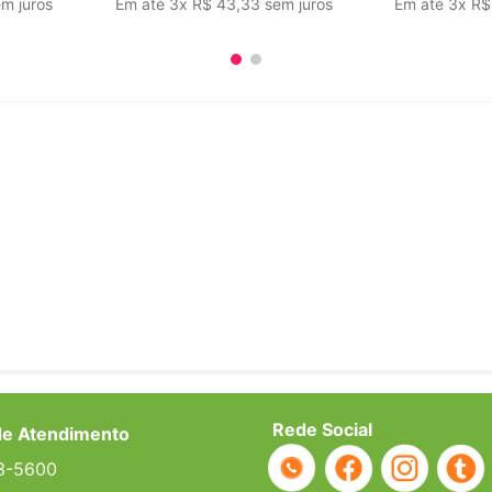
m juros
Em até
3
x
R$
43
,
33
sem juros
Em até
3
x
R$
Rede Social
de Atendimento
3-5600