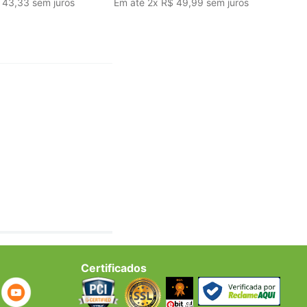
43
,
33
sem juros
Em até
2
x
R$
49
,
99
sem juros
Certificados