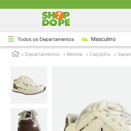
TE
Masculino
Todos os Departamentos
1
º
2
º
Departamentos
Menina
Calçados
Sapat
3
º
4
º
5
º