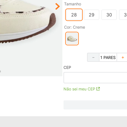
Tamanho
28
29
30
3
Cor
:
Creme
－
＋
CEP
Não sei meu CEP