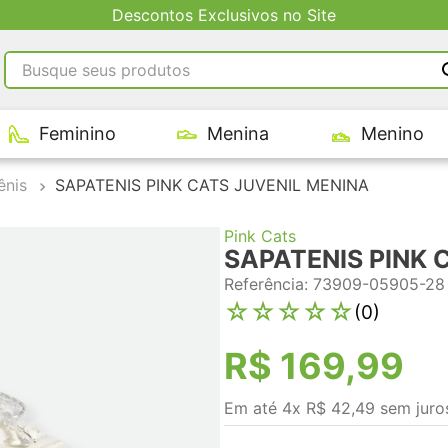
Descontos Exclusivos no Site
Busque seus produtos
RMOS MAIS BUSCADOS
Feminino
Menina
Menino
tênis masculino
tenis feminino
ênis
SAPATENIS PINK CATS JUVENIL MENINA
kenner
Pink Cats
adidas
SAPATENIS PINK 
tenis
Referência
:
73909-05905-28
☆
☆
☆
☆
☆
(
0
)
R$
169
,
99
Em até
4
x
R$
42
,
49
sem juro