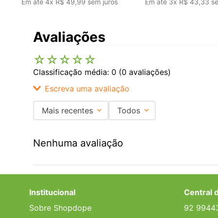
Em até
4
x
R$
49
,
99
sem juros
Em até
3
x
R$
43
,
33
se
Avaliações
☆
☆
☆
☆
☆
Classificação média: 0
(0 avaliações)
Escreva uma avaliação
Mais recentes
Todos
Adicionar avaliação
Nenhuma avaliação
Título
Avalie o produto de 1 a 5 estrelas
Institucional
Central 
★
★
★
★
★
Sobre Shopdope
92 9944
Seu nome