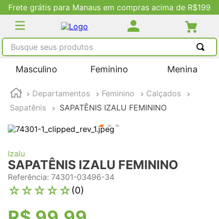
Frete grátis para Manaus em compras acima de R$199
Busque seus produtos
TERMOS MAIS BUSCADOS
Masculino
Feminino
Menina
1
º
tênis masculino
Departamentos
Feminino
Calçados
2
º
tenis feminino
Sapatênis
SAPATÊNIS IZALU FEMININO
3
º
kenner
4
º
adidas
5
º
tenis
Izalu
SAPATÊNIS IZALU FEMININO
Referência
:
74301-03496-34
☆
☆
☆
☆
☆
(
0
)
R$
99
,
99