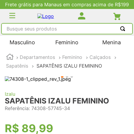
Frete grátis para Manaus em compras acima de R$199
Busque seus produtos
TERMOS MAIS BUSCADOS
Masculino
Feminino
Menina
1
º
tênis masculino
Departamentos
Feminino
Calçados
2
º
tenis feminino
Sapatênis
SAPATÊNIS IZALU FEMININO
3
º
kenner
4
º
adidas
5
º
tenis
Izalu
SAPATÊNIS IZALU FEMININO
Referência
:
74308-57745-34
R$
89
,
99