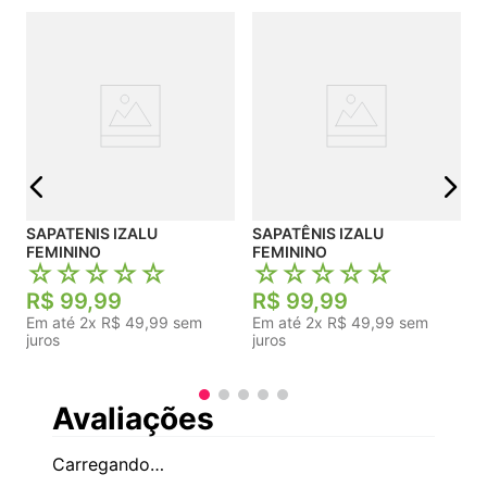
L
j
SAPATENIS IZALU
SAPATÊNIS IZALU
FEMININO
FEMININO
☆
☆
☆
☆
☆
☆
☆
☆
☆
☆
R$
99
,
99
R$
99
,
99
Em até
2
x
R$
49
,
99
sem
Em até
2
x
R$
49
,
99
sem
juros
juros
Avaliações
Carregando…