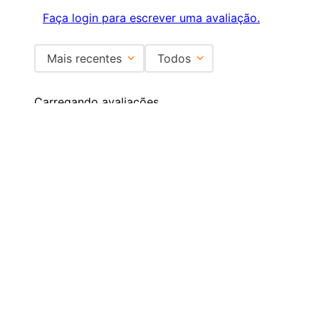
Faça login para escrever uma avaliação.
Mais recentes
Todos
Carregando avaliações…
Institucional
+
Central de Atendimento
+
Redes Sociais
Formas de pagamento
Certificados
EMAIL PARA CONTATO:
ECOMMERCE@SHOPDOPE.COM.BR
/