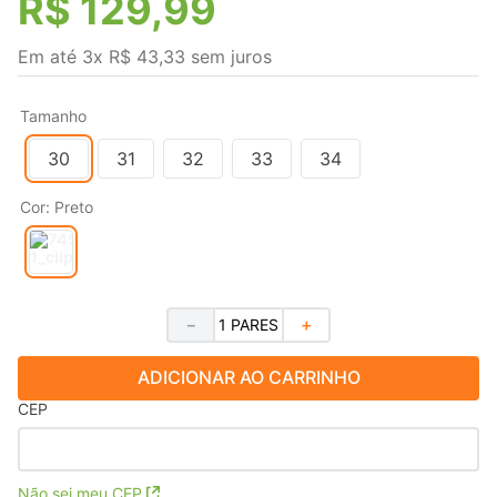
R$
129
,
99
Em até
3
x
R$
43
,
33
sem juros
Tamanho
30
31
32
33
34
Cor
:
Preto
－
＋
ADICIONAR AO CARRINHO
CEP
Não sei meu CEP