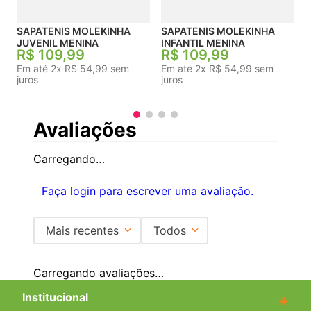
SAPATENIS MOLEKINHA
SAPATENIS MOLEKINHA
JUVENIL MENINA
INFANTIL MENINA
R$
109
,
99
R$
109
,
99
Em até
2
x
R$
54
,
99
sem
Em até
2
x
R$
54
,
99
sem
juros
juros
Avaliações
Carregando…
Faça login para escrever uma avaliação.
Mais recentes
Todos
Carregando avaliações…
Institucional
+