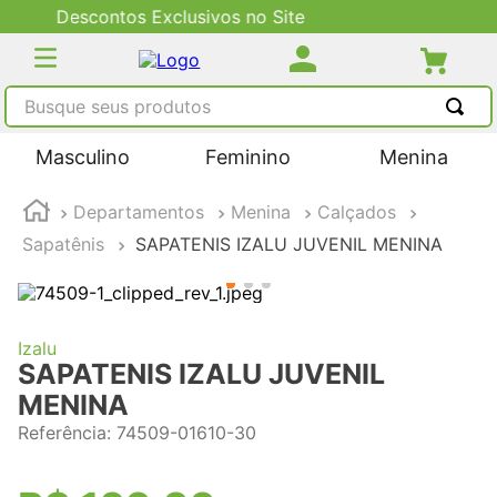
Entrega via Barco para interior AM
Busque seus produtos
TERMOS MAIS BUSCADOS
Masculino
Feminino
Menina
1
º
tênis masculino
Departamentos
Menina
Calçados
2
º
tenis feminino
Sapatênis
SAPATENIS IZALU JUVENIL MENINA
3
º
kenner
4
º
adidas
5
º
tenis
Izalu
SAPATENIS IZALU JUVENIL
MENINA
Referência
:
74509-01610-30