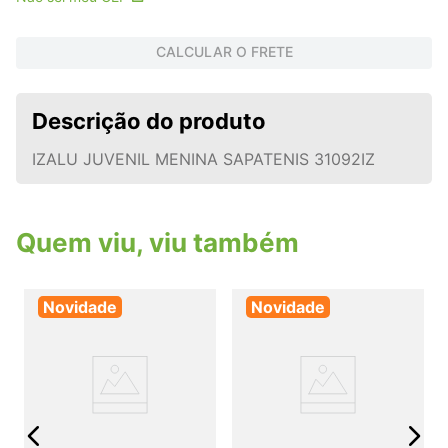
CALCULAR O FRETE
Descrição do produto
IZALU JUVENIL MENINA SAPATENIS 31092IZ
Quem viu, viu também
Novidade
Novidade
I
j