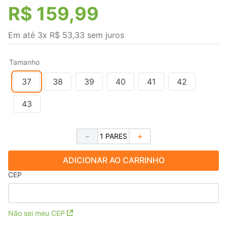
R$
159
,
99
Em até
3
x
R$
53
,
33
sem juros
Tamanho
37
38
39
40
41
42
43
－
＋
ADICIONAR AO CARRINHO
CEP
Não sei meu CEP