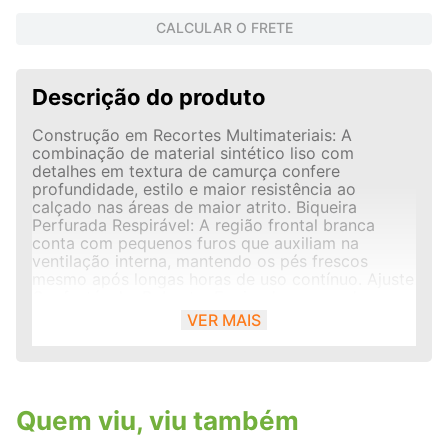
CALCULAR O FRETE
Descrição do produto
Construção em Recortes Multimateriais: A
combinação de material sintético liso com
detalhes em textura de camurça confere
profundidade, estilo e maior resistência ao
calçado nas áreas de maior atrito. Biqueira
Perfurada Respirável: A região frontal branca
conta com pequenos furos que auxiliam na
ventilação interna, mantendo os pés frescos
mesmo após longas horas de uso contínuo. Ajuste
Confortável e Robusto: Equipado com cadarços
grossos e achatados na cor preta, o modelo
VER MAIS
oferece excelente suporte e firmeza. A lingueta
acolchoada ostenta uma etiqueta emborrachada
contrastante que eleva o design street.
Quem viu, viu também