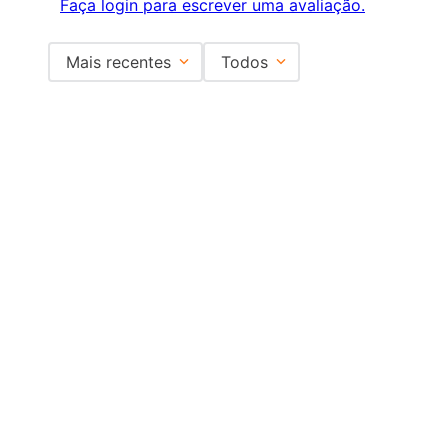
Faça login para escrever uma avaliação.
Mais recentes
Todos
Carregando avaliações…
Institucional
+
Central de Atendimento
+
Redes Sociais
Formas de pagamento
Certificados
EMAIL PARA CONTATO:
ECOMMERCE@SHOPDOPE.COM.BR
/
MKT:
MARKETING@SHOPDOPE.COM.BR
MÃO DUPLA COMÉRCIO E REPRESENTAÇÕES LTDA -CNPJ
02.458.527/0001-90 | TODOS OS DIREITOS RESERVADOS.