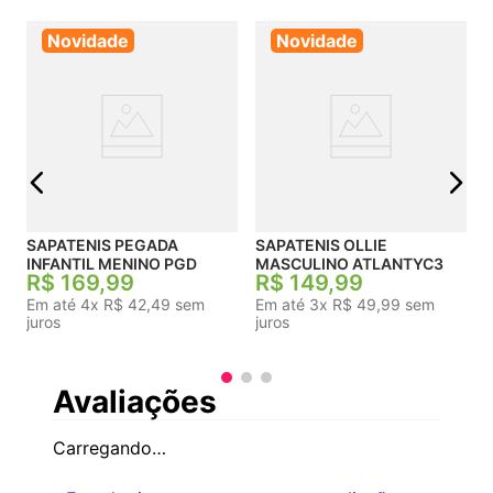
Novidade
Novidade
S
j
SAPATENIS PEGADA
SAPATENIS OLLIE
INFANTIL MENINO PGD
MASCULINO ATLANTYC3
R$
169
,
99
R$
149
,
99
Em até
4
x
R$
42
,
49
sem
Em até
3
x
R$
49
,
99
sem
juros
juros
Avaliações
Carregando…