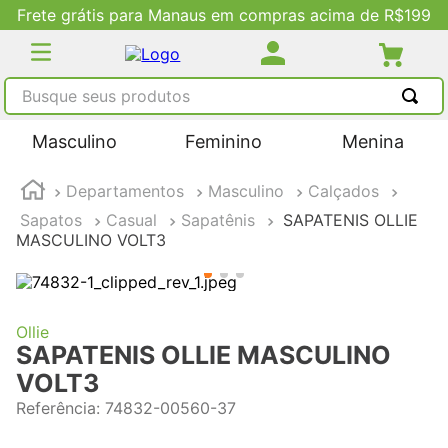
Frete grátis para Manaus em compras acima de R$199
Busque seus produtos
TERMOS MAIS BUSCADOS
Masculino
Feminino
Menina
1
º
tênis masculino
Departamentos
Masculino
Calçados
2
º
tenis feminino
Sapatos
Casual
Sapatênis
SAPATENIS OLLIE
3
º
kenner
MASCULINO VOLT3
4
º
adidas
5
º
tenis
Ollie
SAPATENIS OLLIE MASCULINO
VOLT3
Referência
:
74832-00560-37