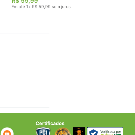
R$
59
,
99
Em até
1
x
R$
59
,
99
sem juros
Certificados