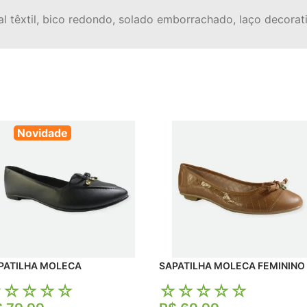
l têxtil, bico redondo, solado emborrachado, laço decorativ
Novidade
SAPATILHA MOLECA
SAPATILHA MOLECA FEMININ
☆
☆
☆
☆
☆
☆
☆
☆
☆
☆