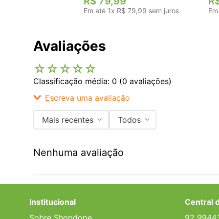
R$
79
,
99
R
Em até
1
x
R$
79
,
99
sem juros
Em
Avaliações
☆
☆
☆
☆
☆
Classificação média: 0
(0 avaliações)
Escreva uma avaliação
Mais recentes
Todos
Adicionar avaliação
Nenhuma avaliação
Título
Avalie o produto de 1 a 5 estrelas
Institucional
Central 
★
★
★
★
★
Sobre Shopdope
92 9944