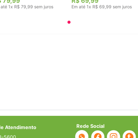
$
79
,
99
R$
69
,
99
 até
1
x
R$
79
,
99
sem juros
Em até
1
x
R$
69
,
99
sem juros
Rede Social
de Atendimento
3-5600