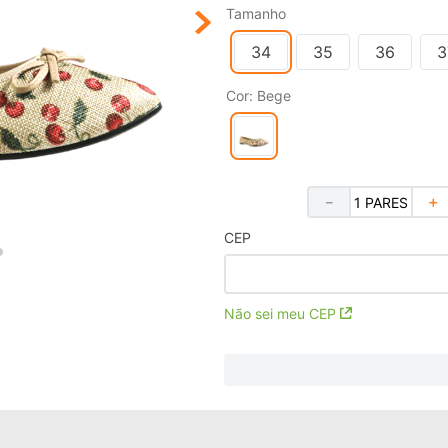
Tamanho
34
35
36
3
Cor
:
Bege
－
＋
CEP
Não sei meu CEP