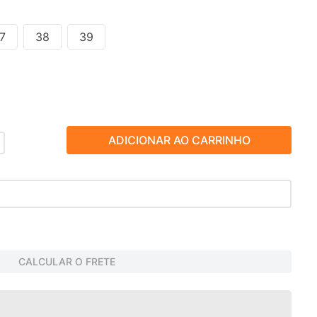
7
38
39
ADICIONAR AO CARRINHO
CALCULAR O FRETE