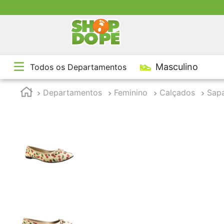
TE
Masculino
Todos os Departamentos
1
º
2
º
Departamentos
Feminino
Calçados
Sapa
3
º
4
º
5
º