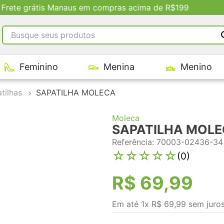
Descontos Exclusivos no Site
Busque seus produtos
RMOS MAIS BUSCADOS
Feminino
Menina
Menino
tênis masculino
tenis feminino
tilhas
SAPATILHA MOLECA
kenner
Moleca
adidas
SAPATILHA MOL
tenis
Referência
:
70003-02436-34
☆
☆
☆
☆
☆
(
0
)
R$
69
,
99
Em até
1
x
R$
69
,
99
sem juro