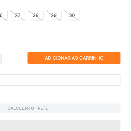
6
27
28
29
30
ADICIONAR AO CARRINHO
CALCULAR O FRETE