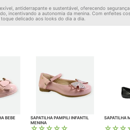
xível, antiderrapante e sustentável, oferecendo seguranç
ápido, incentivando a autonomia da menina. Com enfeites c
 toque delicado aos looks do dia a dia.
HA BEBE
SAPATILHA PAMPILI INFANTIL
SAPATILHA 
MENINA
☆
☆
☆
☆
☆
☆
☆
☆