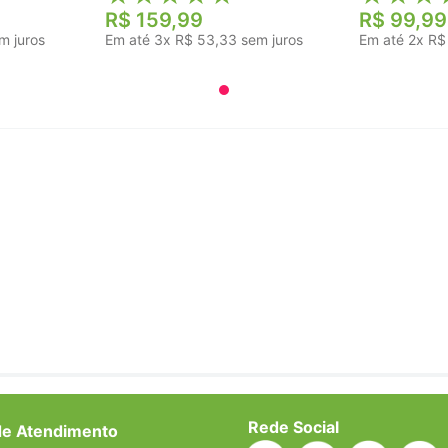
R$
159
,
99
R$
99
,
99
m juros
Em até
3
x
R$
53
,
33
sem juros
Em até
2
x
R$
Rede Social
de Atendimento