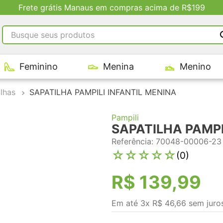
Frete grátis Manaus em compras acima de R$199
Busque seus produtos
RMOS MAIS BUSCADOS
Feminino
Menina
Menino
tênis masculino
tenis feminino
lhas
SAPATILHA PAMPILI INFANTIL MENINA
kenner
Pampili
adidas
SAPATILHA PAMPI
tenis
Referência
:
70048-00006-23
☆
☆
☆
☆
☆
(
0
)
R$
139
,
99
Em até
3
x
R$
46
,
66
sem juro