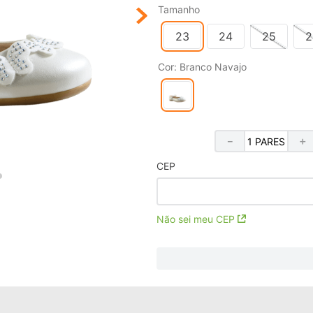
Tamanho
23
24
25
2
Cor
:
Branco Navajo
－
＋
CEP
Não sei meu CEP