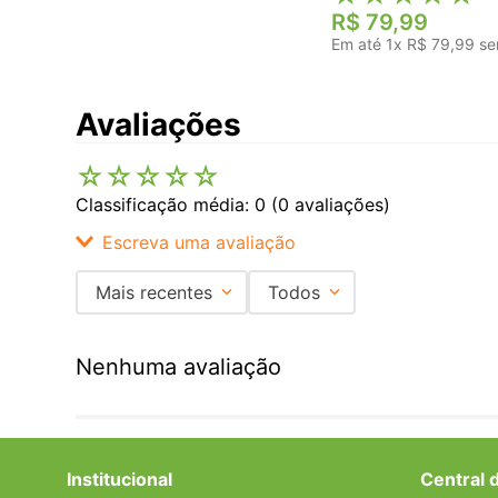
R$
79
,
99
Em até
1
x
R$
79
,
99
se
Avaliações
☆
☆
☆
☆
☆
Classificação média: 0
(0 avaliações)
Escreva uma avaliação
Mais recentes
Todos
Adicionar avaliação
Nenhuma avaliação
Título
Avalie o produto de 1 a 5 estrelas
Institucional
Central 