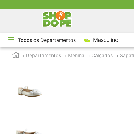
TE
Masculino
Todos os Departamentos
1
º
2
º
Departamentos
Menina
Calçados
Sapati
3
º
4
º
5
º